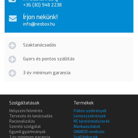
+36 (30) 948 2238
Írjon nekünk!
info@neobox.hu
Szaktanácsadás
Gyors és pontos szállítás
3 év minimum garancia
Szolgáltatások
Termékek
Helyszíni felmérés
Fiókos szekrények
Tervezés és tanácsadás
Lemezszekrények
Racionalizálás
NC tárolórendszerek
Szerelő szolgálat
Munkaasztalok
Egyedi gyártmányok
UNIMOD rendszer
3 év minimum garancia
Szállítókocsik