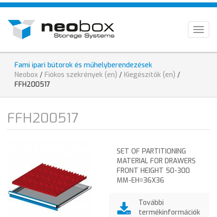
Skip
HU
to
main
EN
Togg
content
navig
DE
Fami ipari bútorok és műhelyberendezések
You
Neobox
/
Fiókos szekrények (en)
/
Kiegészítők (en)
/
are
FFH200517
here
FFH200517
SET OF PARTITIONING
MATERIAL FOR DRAWERS
FRONT HEIGHT 50-300
MM-EH=36X36
További
termékinformációk