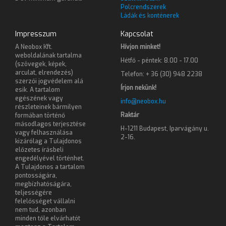
Polcrendszerek
Ládák és konténerek
Impresszum
Kapcsolat
A Neobox Kft.
Hívjon minket!
weboldalának tartalma
Hétfő - péntek: 8.00 - 17.00
(szövegek, képek,
arculat, elrendezés)
Telefon: + 36 (30) 948 2238
szerzői jogvédelem alá
Írjon nekünk!
esik. A tartalom
egészének vagy
info@neobox.hu
részleteinek bármilyen
Raktár
formában történő
másodlagos terjesztése
H-1211 Budapest, Iparvágány u.
vagy felhasználása
2-16.
kizárólag a Tulajdonos
előzetes írásbeli
engedélyével történhet.
A Tulajdonos a tartalom
pontosságára,
megbízhatóságára,
teljességére
felelősséget vállalni
nem tud, azonban
minden tőle elvárhatót