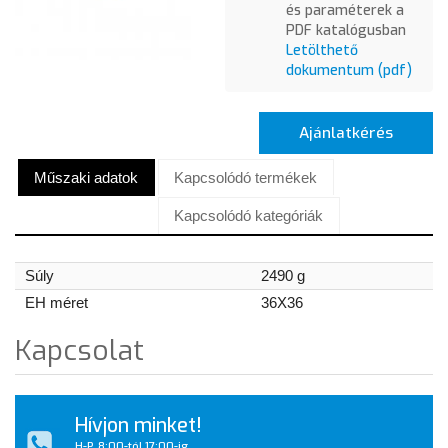
és paraméterek a
PDF katalógusban
Letölthető
dokumentum (pdf)
Ajánlatkérés
Műszaki adatok
Kapcsolódó termékek
Kapcsolódó kategóriák
Súly
2490 g
EH méret
36X36
Kapcsolat
Hívjon minket!
H-P, 8:00-tól 17:00-ig