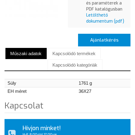
és paraméterek a
PDF katalógusban
Letölthető
dokumentum (pdf)
Ajánlatkérés
Műszaki adatok
Kapcsolódó termékek
Kapcsolódó kategóriák
Súly
1761 g
EH méret
36X27
Kapcsolat
Hívjon minket!
H-P, 8:00-tól 17:00-ig