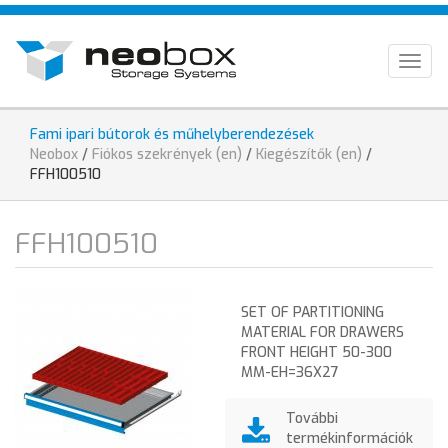
Skip
HU
to
main
EN
Togg
content
navig
DE
Fami ipari bútorok és műhelyberendezések
You
Neobox
/
Fiókos szekrények (en)
/
Kiegészítők (en)
/
are
FFH100510
here
FFH100510
SET OF PARTITIONING
MATERIAL FOR DRAWERS
FRONT HEIGHT 50-300
MM-EH=36X27
További
termékinformációk