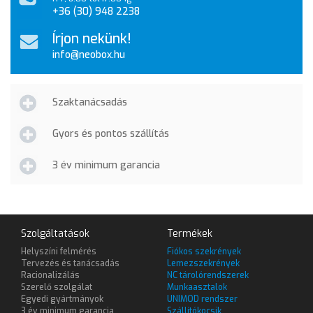
+36 (30) 948 2238
Írjon nekünk!
info@neobox.hu
Szaktanácsadás
Gyors és pontos szállítás
3 év minimum garancia
Szolgáltatások
Termékek
Helyszíni felmérés
Fiókos szekrények
Tervezés és tanácsadás
Lemezszekrények
Racionalizálás
NC tárolórendszerek
Szerelő szolgálat
Munkaasztalok
Egyedi gyártmányok
UNIMOD rendszer
3 év minimum garancia
Szállítókocsik