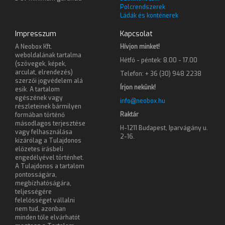
Polcrendszerek
Ládák és konténerek
Impresszum
Kapcsolat
A Neobox Kft.
Hívjon minket!
weboldalának tartalma
Hétfő - péntek: 8.00 - 17.00
(szövegek, képek,
arculat, elrendezés)
Telefon: + 36 (30) 948 2238
szerzői jogvédelem alá
Írjon nekünk!
esik. A tartalom
egészének vagy
info@neobox.hu
részleteinek bármilyen
Raktár
formában történő
másodlagos terjesztése
H-1211 Budapest, Iparvágány u.
vagy felhasználása
2-16.
kizárólag a Tulajdonos
előzetes írásbeli
engedélyével történhet.
A Tulajdonos a tartalom
pontosságára,
megbízhatóságára,
teljességére
felelősséget vállalni
nem tud, azonban
minden tőle elvárhatót