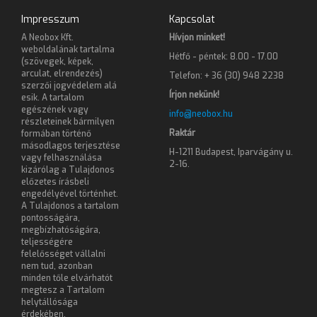
Impresszum
Kapcsolat
A Neobox Kft.
Hívjon minket!
weboldalának tartalma
Hétfő - péntek: 8.00 - 17.00
(szövegek, képek,
arculat, elrendezés)
Telefon: + 36 (30) 948 2238
szerzői jogvédelem alá
Írjon nekünk!
esik. A tartalom
egészének vagy
info@neobox.hu
részleteinek bármilyen
Raktár
formában történő
másodlagos terjesztése
H-1211 Budapest, Iparvágány u.
vagy felhasználása
2-16.
kizárólag a Tulajdonos
előzetes írásbeli
engedélyével történhet.
A Tulajdonos a tartalom
pontosságára,
megbízhatóságára,
teljességére
felelősséget vállalni
nem tud, azonban
minden tőle elvárhatót
megtesz a Tartalom
helytállósága
érdekében.