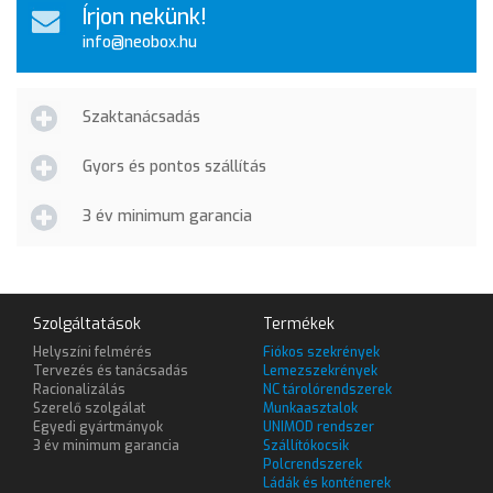
Írjon nekünk!
info@neobox.hu
Szaktanácsadás
Gyors és pontos szállítás
3 év minimum garancia
Szolgáltatások
Termékek
Helyszíni felmérés
Fiókos szekrények
Tervezés és tanácsadás
Lemezszekrények
Racionalizálás
NC tárolórendszerek
Szerelő szolgálat
Munkaasztalok
Egyedi gyártmányok
UNIMOD rendszer
3 év minimum garancia
Szállítókocsik
Polcrendszerek
Ládák és konténerek