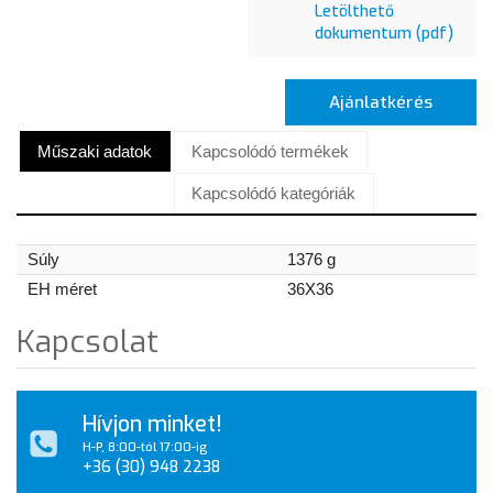
Letölthető
dokumentum (pdf)
Ajánlatkérés
Műszaki adatok
Kapcsolódó termékek
Kapcsolódó kategóriák
Súly
1376 g
EH méret
36X36
Kapcsolat
Hívjon minket!
H-P, 8:00-tól 17:00-ig
+36 (30) 948 2238