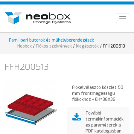
Ugrás
HU
a
tartalomra
EN
Togg
navig
DE
Fami ipari bútorok és műhelyberendezések
Jelenlegi
Neobox
/
Fiókos szekrények
/
Kiegészítők
/
FFH200513
hely
FFH200513
Fiókelválasztó készlet 50
mm frontmagasságú
fiókokhoz - EH=36X36
További
termékinformációk
és paraméterek a
PDF katalógusban