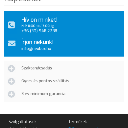
Hívjon minket!
H-P, 8:00-tól 17:00-ig
+36 (30) 948 2238
Írjon nekünk!
info@neobox.hu
Szaktanácsadás
Gyors és pontos szállítás
3 év minimum garancia
Szolgáltatások
Termékek