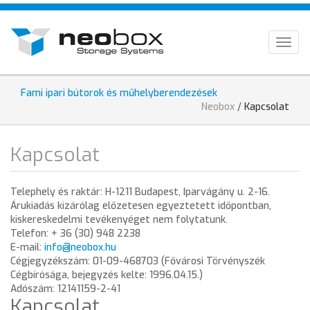
Ugrás
HU
a
tartalomra
EN
Togg
navig
DE
Fami ipari bútorok és műhelyberendezések
Jelenlegi
Neobox
/
Kapcsolat
hely
Kapcsolat
Telephely és raktár: H-1211 Budapest, Iparvágány u. 2-16.
Árukiadás kizárólag előzetesen egyeztetett időpontban,
kiskereskedelmi tevékenyéget nem folytatunk.
Telefon: + 36 (30) 948 2238
E-mail:
info@neobox.hu
Cégjegyzékszám: 01-09-468703 (Fővárosi Törvényszék
Cégbírósága, bejegyzés kelte: 1996.04.15.)
Adószám: 12141159-2-41
Kapcsolat