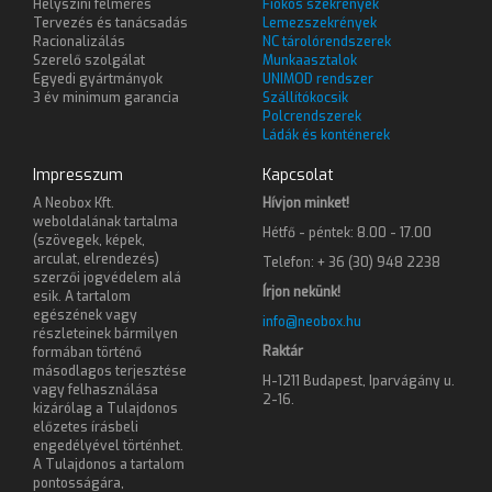
Helyszíni felmérés
Fiókos szekrények
Tervezés és tanácsadás
Lemezszekrények
Racionalizálás
NC tárolórendszerek
Szerelő szolgálat
Munkaasztalok
Egyedi gyártmányok
UNIMOD rendszer
3 év minimum garancia
Szállítókocsik
Polcrendszerek
Ládák és konténerek
Impresszum
Kapcsolat
A Neobox Kft.
Hívjon minket!
weboldalának tartalma
Hétfő - péntek: 8.00 - 17.00
(szövegek, képek,
arculat, elrendezés)
Telefon: + 36 (30) 948 2238
szerzői jogvédelem alá
Írjon nekünk!
esik. A tartalom
egészének vagy
info@neobox.hu
részleteinek bármilyen
Raktár
formában történő
másodlagos terjesztése
H-1211 Budapest, Iparvágány u.
vagy felhasználása
2-16.
kizárólag a Tulajdonos
előzetes írásbeli
engedélyével történhet.
A Tulajdonos a tartalom
pontosságára,