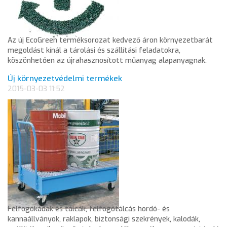
Az új EcoGreen terméksorozat kedvező áron környezetbarát
megoldást kínál a tárolási és szállítási feladatokra,
köszönhetően az újrahasznosított műanyag alapanyagnak.
Új környezetvédelmi termékek
2015-03-03 11:52
Felfogókádak és tálcák, felfogótálcás hordó- és
kannaállványok, raklapok, biztonsági szekrények, kalodák,