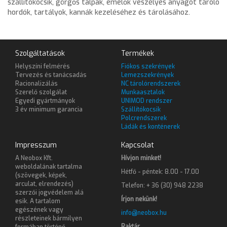
szállítókocsik, görgős talpak, emelők veszélyes anyagot tároló
hordók, tartályok, kannák kezeléséhez és tárolásához.
Szolgáltatások
Termékek
Helyszíni felmérés
Fiókos szekrények
Tervezés és tanácsadás
Lemezszekrények
Racionalizálás
NC tárolórendszerek
Szerelő szolgálat
Munkaasztalok
Egyedi gyártmányok
UNIMOD rendszer
3 év minimum garancia
Szállítókocsik
Polcrendszerek
Ládák és konténerek
Impresszum
Kapcsolat
A Neobox Kft.
Hívjon minket!
weboldalának tartalma
Hétfő - péntek: 8.00 - 17.00
(szövegek, képek,
arculat, elrendezés)
Telefon: + 36 (30) 948 2238
szerzői jogvédelem alá
Írjon nekünk!
esik. A tartalom
egészének vagy
info@neobox.hu
részleteinek bármilyen
Raktár