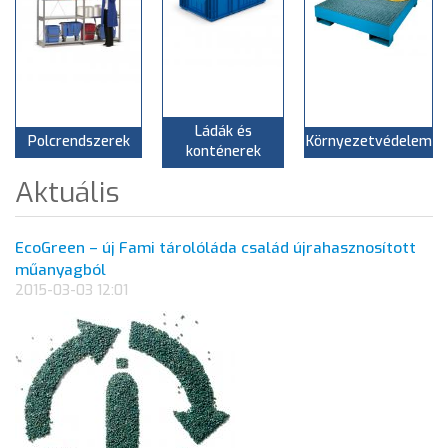
Ládák és
Polcrendszerek
Környezetvédelem
konténerek
Aktuális
EcoGreen – új Fami tárolóláda család újrahasznosított
műanyagból
2015-03-03 12:01