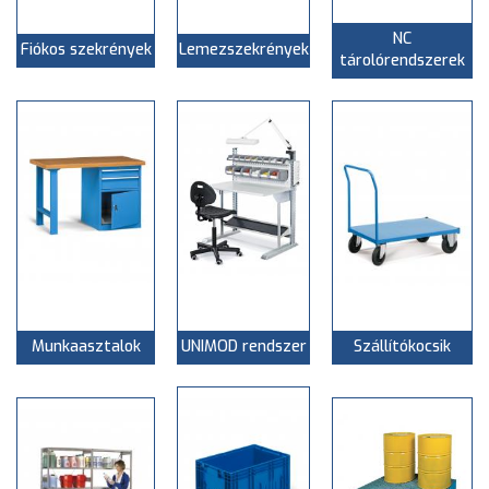
NC
Fiókos szekrények
Lemezszekrények
tárolórendszerek
Munkaasztalok
UNIMOD rendszer
Szállítókocsik