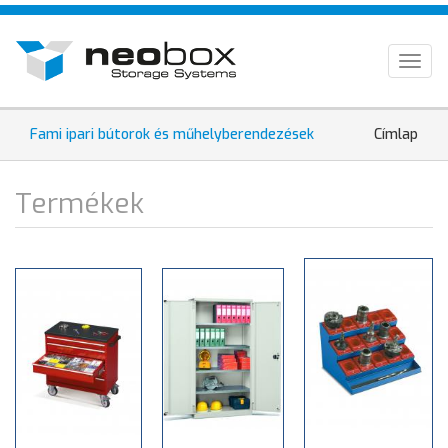
Ugrás
HU
a
tartalomra
EN
Togg
navig
DE
Jelenle
Fami ipari bútorok és műhelyberendezések
Címlap
hely
Termékek