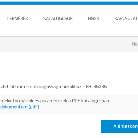
TERMÉKEK
KATALÓGUSOK
HÍREK
KAPCSOLA
J
Ne
h
észlet 50 mm frontmagasságú fiókokhoz - EH=36X36
rmékinformációk és paraméterek a PDF katalógusban
 dokumentum (pdf)
Ajánlatkér