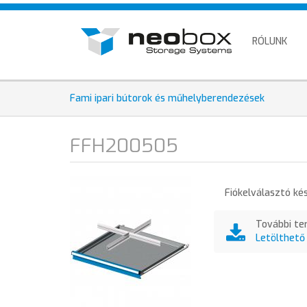
Ugrás
HU
a
EN
tartalomra
RÓLUNK
DE
Fami ipari bútorok és műhelyberendezések
FFH200505
Fiókelválasztó k
További te
Letölthető