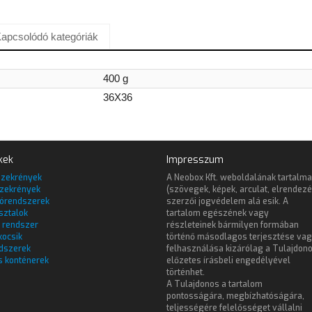
apcsolódó kategóriák
400 g
36X36
kek
Impresszum
szekrények
A Neobox Kft. weboldalának tartalma
zekrények
(szövegek, képek, arculat, elrendezé
lórendszerek
szerzői jogvédelem alá esik. A
sztalok
tartalom egészének vagy
 rendszer
részleteinek bármilyen formában
kocsik
történő másodlagos terjesztése va
dszerek
felhasználása kizárólag a Tulajdon
s konténerek
előzetes írásbeli engedélyével
történhet.
A Tulajdonos a tartalom
pontosságára, megbízhatóságára,
teljességére felelősséget vállalni