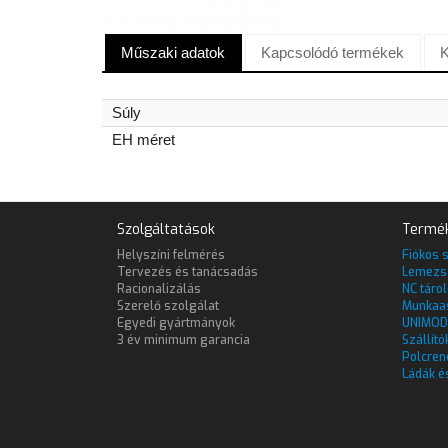
Műszaki adatok
Kapcsolódó termékek
K
Súly
EH méret
Szolgáltatások
Termé
Helyszíni felmérés
Fiókos 
Tervezés és tanácsadás
Lemezs
Racionalizálás
NC táro
Szerelő szolgálat
Munkaa
Egyedi gyártmányok
UNIMOD
3 év minimum garancia
Szállító
Polcren
Ládák é