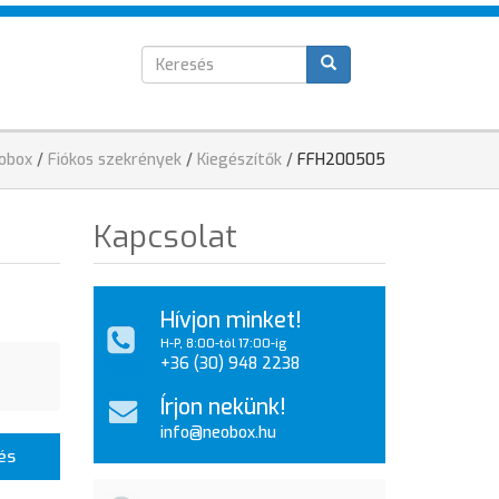
Keresés
T
űrlap
elenlegi
obox
/
Fiókos szekrények
/
Kiegészítők
/
FFH200505
ely
Kapcsolat
Hívjon minket!
H-P, 8:00-tól 17:00-ig
+36 (30) 948 2238
Írjon nekünk!
info@neobox.hu
és