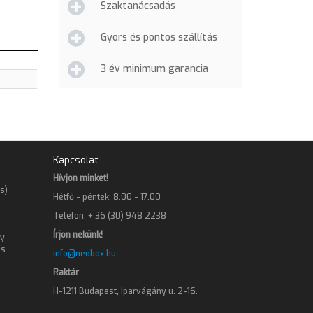
Szaktanácsadás
Gyors és pontos szállítás
3 év minimum garancia
Kapcsolat
Hívjon minket!
s)
Hétfő - péntek: 8.00 - 17.00
Telefon: + 36 (30) 948 2238
Írjon nekünk!
gy
os
info@neobox.hu
Raktár
H-1211 Budapest, Iparvágány u. 2-16.