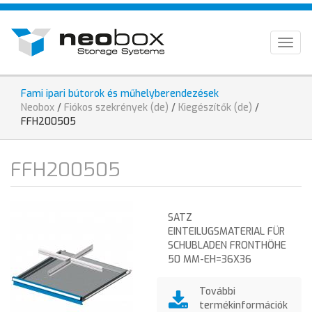
Direkt
HU
zum
Inhalt
EN
Togg
navig
DE
Fami ipari bútorok és műhelyberendezések
Sie
Neobox
/
Fiókos szekrények (de)
/
Kiegészítők (de)
/
sind
FFH200505
hier
FFH200505
SATZ
EINTEILUGSMATERIAL FÜR
SCHUBLADEN FRONTHÖHE
50 MM-EH=36X36
További
termékinformációk