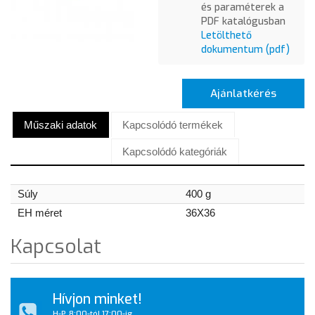
és paraméterek a
PDF katalógusban
Letölthető
dokumentum (pdf)
Ajánlatkérés
Műszaki adatok
Kapcsolódó termékek
Kapcsolódó kategóriák
Súly
400 g
EH méret
36X36
Kapcsolat
Hívjon minket!
H-P, 8:00-tól 17:00-ig