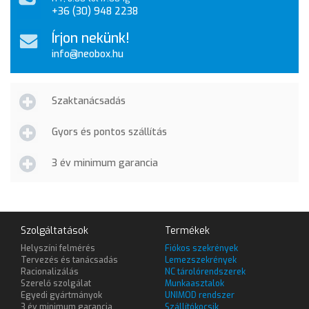
+36 (30) 948 2238
Írjon nekünk!
info@neobox.hu
Szaktanácsadás
Gyors és pontos szállítás
3 év minimum garancia
Szolgáltatások
Termékek
Helyszíni felmérés
Fiókos szekrények
Tervezés és tanácsadás
Lemezszekrények
Racionalizálás
NC tárolórendszerek
Szerelő szolgálat
Munkaasztalok
Egyedi gyártmányok
UNIMOD rendszer
3 év minimum garancia
Szállítókocsik