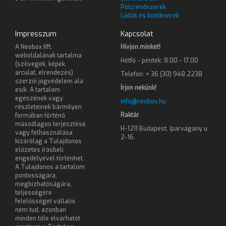
Polcrendszerek
Ládák és konténerek
Impresszum
Kapcsolat
A Neobox Kft.
Hívjon minket!
weboldalának tartalma
Hétfő - péntek: 8.00 - 17.00
(szövegek, képek,
arculat, elrendezés)
Telefon: + 36 (30) 948 2238
szerzői jogvédelem alá
Írjon nekünk!
esik. A tartalom
egészének vagy
info@neobox.hu
részleteinek bármilyen
Raktár
formában történő
másodlagos terjesztése
H-1211 Budapest, Iparvágány u.
vagy felhasználása
2-16.
kizárólag a Tulajdonos
előzetes írásbeli
engedélyével történhet.
A Tulajdonos a tartalom
pontosságára,
megbízhatóságára,
teljességére
felelősséget vállalni
nem tud, azonban
minden tőle elvárhatót