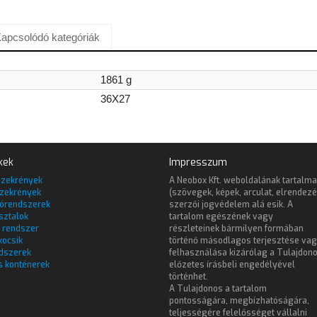
apcsolódó kategóriák
1861 g
36X27
kek
Impresszum
szekrények
A Neobox Kft. weboldalának tartalma
zekrények
(szövegek, képek, arculat, elrendezé
lórendszerek
szerzői jogvédelem alá esik. A
sztalok
tartalom egészének vagy
 rendszer
részleteinek bármilyen formában
kocsik
történő másodlagos terjesztése va
dszerek
felhasználása kizárólag a Tulajdon
s konténerek
előzetes írásbeli engedélyével
történhet.
A Tulajdonos a tartalom
pontosságára, megbízhatóságára,
teljességére felelősséget vállalni