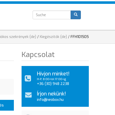
Suchformular
T
iókos szekrények (de)
/
Kiegészítők (de)
/
FFH101505
Kapcsolat
Hívjon minket!
H-P, 8:00-tól 17:00-ig
+36 (30) 948 2238
Írjon nekünk!
info@neobox.hu
és