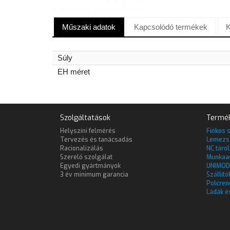
Műszaki adatok
Kapcsolódó termékek
K
Súly
EH méret
Szolgáltatások
Termé
Helyszíni felmérés
Fiókos 
Tervezés és tanácsadás
Lemezs
Racionalizálás
NC táro
Szerelő szolgálat
Munkaa
Egyedi gyártmányok
UNIMOD
3 év minimum garancia
Szállító
Polcren
Ládák é