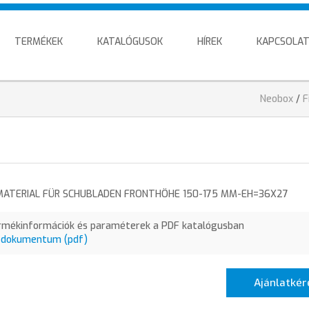
TERMÉKEK
KATALÓGUSOK
HÍREK
KAPCSOLA
Sie
Neobox
/
F
sind
hier
MATERIAL FÜR SCHUBLADEN FRONTHÖHE 150-175 MM-EH=36X27
rmékinformációk és paraméterek a PDF katalógusban
 dokumentum (pdf)
Ajánlatkér