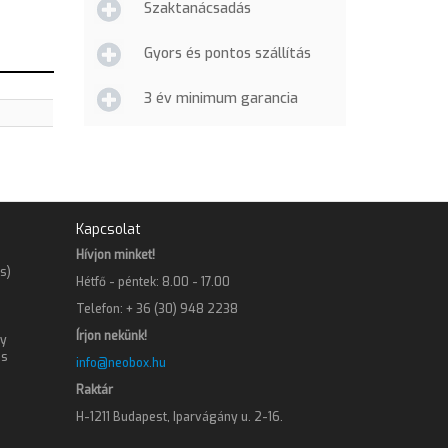
Szaktanácsadás
Gyors és pontos szállítás
3 év minimum garancia
Kapcsolat
Hívjon minket!
s)
Hétfő - péntek: 8.00 - 17.00
Telefon: + 36 (30) 948 2238
Írjon nekünk!
gy
os
info@neobox.hu
Raktár
H-1211 Budapest, Iparvágány u. 2-16.