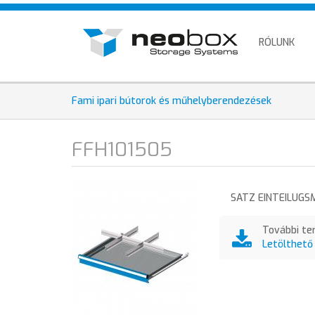
Direkt
HU
zum
EN
Inhalt
RÓLUNK
DE
Fami ipari bútorok és műhelyberendezések
FFH101505
SATZ EINTEILUGS
További te
Letölthető