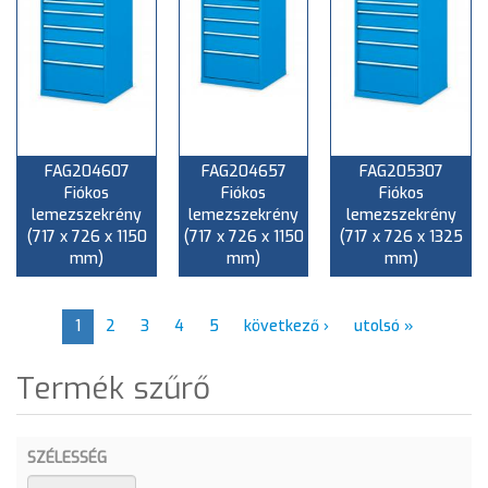
FAG204607
FAG204657
FAG205307
Fiókos
Fiókos
Fiókos
lemezszekrény
lemezszekrény
lemezszekrény
(717 x 726 x 1150
(717 x 726 x 1150
(717 x 726 x 1325
mm)
mm)
mm)
1
2
3
4
5
következő ›
utolsó »
Termék szűrő
SZÉLESSÉG