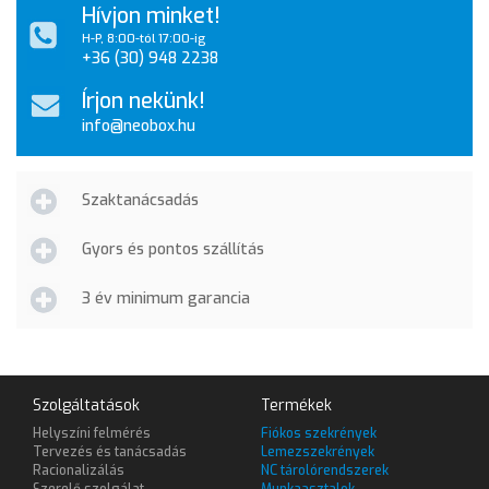
Hívjon minket!
H-P, 8:00-tól 17:00-ig
+36 (30) 948 2238
Írjon nekünk!
info@neobox.hu
Szaktanácsadás
Gyors és pontos szállítás
3 év minimum garancia
Szolgáltatások
Termékek
Helyszíni felmérés
Fiókos szekrények
Tervezés és tanácsadás
Lemezszekrények
Racionalizálás
NC tárolórendszerek