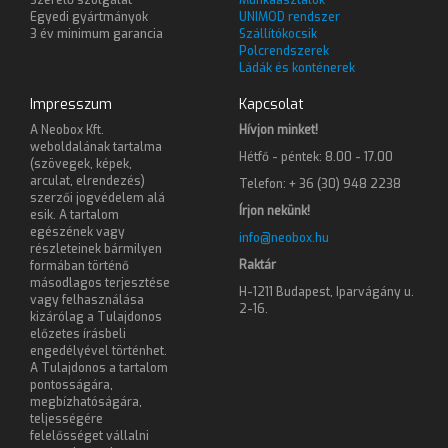
Szerelő szolgálat
Munkaasztalok
Egyedi gyártmányok
UNIMOD rendszer
3 év minimum garancia
Szállítókocsik
Polcrendszerek
Ládák és konténerek
Impresszum
Kapcsolat
A Neobox Kft.
Hívjon minket!
weboldalának tartalma
Hétfő - péntek: 8.00 - 17.00
(szövegek, képek,
arculat, elrendezés)
Telefon: + 36 (30) 948 2238
szerzői jogvédelem alá
Írjon nekünk!
esik. A tartalom
egészének vagy
info@neobox.hu
részleteinek bármilyen
Raktár
formában történő
másodlagos terjesztése
H-1211 Budapest, Iparvágány u.
vagy felhasználása
2-16.
kizárólag a Tulajdonos
előzetes írásbeli
engedélyével történhet.
A Tulajdonos a tartalom
pontosságára,
megbízhatóságára,
teljességére
felelősséget vállalni