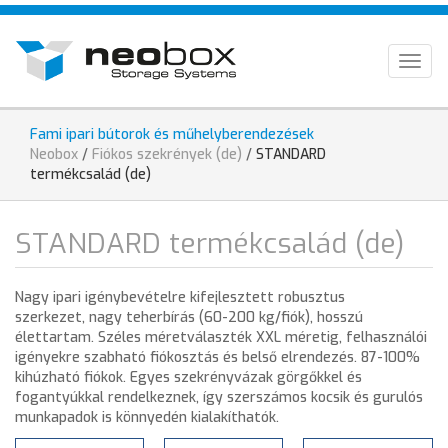
Direkt
HU
zum
Inhalt
EN
Togg
navig
DE
Fami ipari bútorok és műhelyberendezések
Sie
Neobox
/
Fiókos szekrények (de)
/
STANDARD
sind
termékcsalád (de)
hier
STANDARD termékcsalád (de)
Nagy ipari igénybevételre kifejlesztett robusztus
szerkezet, nagy teherbírás (60-200 kg/fiók), hosszú
élettartam. Széles méretválaszték XXL méretig, felhasználói
igényekre szabható fiókosztás és belső elrendezés. 87-100%
kihúzható fiókok. Egyes szekrényvázak görgőkkel és
fogantyúkkal rendelkeznek, így szerszámos kocsik és gurulós
munkapadok is könnyedén kialakíthatók.