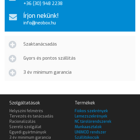
+36 (30) 948 2238
Írjon nekünk!
info@neobox.hu
Szaktanácsadás
Gyors és pontos szállítás
3 év minimum garancia
Szolgáltatások
Termékek
Helyszíni felmérés
Fiókos szekrények
Tervezés és tanácsadás
Lemezszekrények
Racionalizálás
NC tárolórendszerek
Szerelő szolgálat
Munkaasztalok
Egyedi gyártmányok
UNIMOD rendszer
3 év minimum garancia
Szállítókocsik