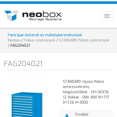
Ugrás
HU
a
tartalomra
EN
Togg
navig
DE
Fami ipari bútorok és műhelyberendezések
Jelenlegi
Neobox
/
Fiókos szekrények
/
STANDARD fiókos szekrények
hely
/
FAG204021
FAG204021
STANDARD típusú fiókos
lemezszekrény
kiegészítőkkel - EH=36X36
12 fiókkal - DIM. MM W=717
D=726 H=1000
További