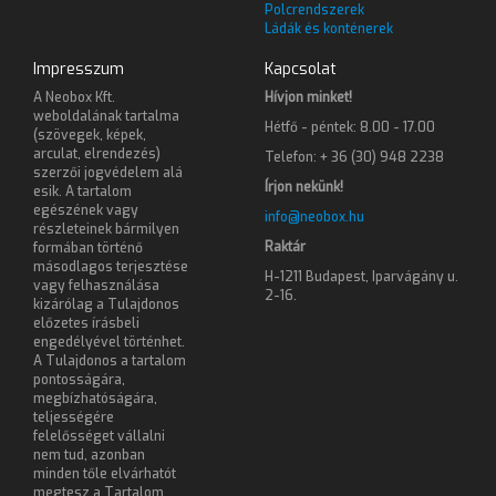
Polcrendszerek
Ládák és konténerek
Impresszum
Kapcsolat
A Neobox Kft.
Hívjon minket!
weboldalának tartalma
Hétfő - péntek: 8.00 - 17.00
(szövegek, képek,
arculat, elrendezés)
Telefon: + 36 (30) 948 2238
szerzői jogvédelem alá
Írjon nekünk!
esik. A tartalom
egészének vagy
info@neobox.hu
részleteinek bármilyen
Raktár
formában történő
másodlagos terjesztése
H-1211 Budapest, Iparvágány u.
vagy felhasználása
2-16.
kizárólag a Tulajdonos
előzetes írásbeli
engedélyével történhet.
A Tulajdonos a tartalom
pontosságára,
megbízhatóságára,
teljességére
felelősséget vállalni
nem tud, azonban
minden tőle elvárhatót
megtesz a Tartalom