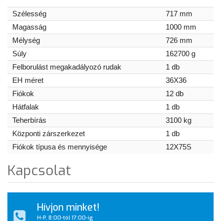
Szélesség
717 mm
Magasság
1000 mm
Mélység
726 mm
Súly
162700 g
Felborulást megakadályozó rudak
1 db
EH méret
36X36
Fiókok
12 db
Hátfalak
1 db
Teherbírás
3100 kg
Központi zárszerkezet
1 db
Fiókok típusa és mennyisége
12X75S
Kapcsolat
Hívjon minket!
H-P, 8:00-tól 17:00-ig