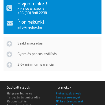
Hívjon minket!
H-P, 8:00-tól 17:00-ig
+36 (30) 948 2238
Írjon nekünk!
info@neobox.hu
Szaktanácsadás
Gyors és pontos szállítás
3 év minimum garancia
Szolgáltatások
Termékek
Helyszíni felmérés
Fiókos szekrények
Tervezés és tanácsadás
Lemezszekrények
Racionalizálás
NC tárolórendszerek