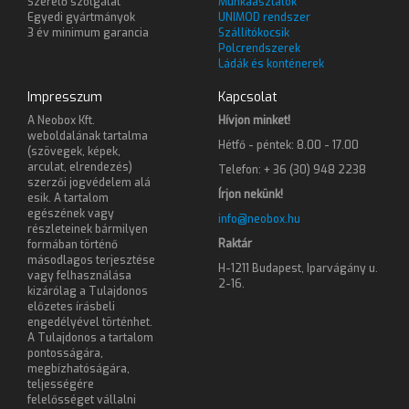
Szerelő szolgálat
Munkaasztalok
Egyedi gyártmányok
UNIMOD rendszer
3 év minimum garancia
Szállítókocsik
Polcrendszerek
Ládák és konténerek
Impresszum
Kapcsolat
A Neobox Kft.
Hívjon minket!
weboldalának tartalma
Hétfő - péntek: 8.00 - 17.00
(szövegek, képek,
arculat, elrendezés)
Telefon: + 36 (30) 948 2238
szerzői jogvédelem alá
Írjon nekünk!
esik. A tartalom
egészének vagy
info@neobox.hu
részleteinek bármilyen
Raktár
formában történő
másodlagos terjesztése
H-1211 Budapest, Iparvágány u.
vagy felhasználása
2-16.
kizárólag a Tulajdonos
előzetes írásbeli
engedélyével történhet.
A Tulajdonos a tartalom
pontosságára,
megbízhatóságára,
teljességére
felelősséget vállalni