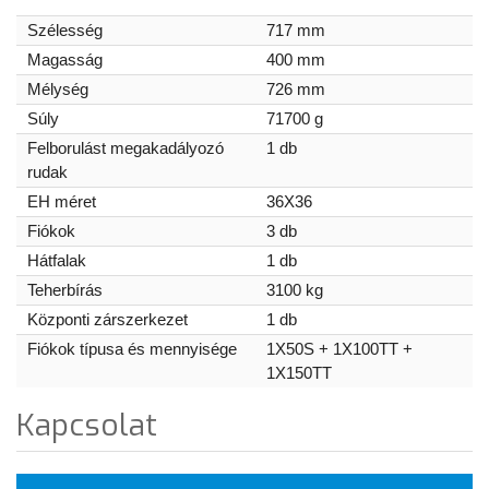
Szélesség
717 mm
Magasság
400 mm
Mélység
726 mm
Súly
71700 g
Felborulást megakadályozó
1 db
rudak
EH méret
36X36
Fiókok
3 db
Hátfalak
1 db
Teherbírás
3100 kg
Központi zárszerkezet
1 db
Fiókok típusa és mennyisége
1X50S + 1X100TT +
1X150TT
Kapcsolat