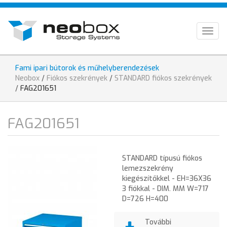
Ugrás
HU
a
tartalomra
EN
Togg
navig
DE
Fami ipari bútorok és műhelyberendezések
Jelenlegi
Neobox
/
Fiókos szekrények
/
STANDARD fiókos szekrények
hely
/
FAG201651
FAG201651
STANDARD típusú fiókos
lemezszekrény
kiegészítőkkel - EH=36X36
3 fiókkal - DIM. MM W=717
D=726 H=400
További