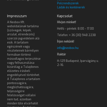
Polcrendszerek
Ládák és konténerek
Impresszum
Kapcsolat
A Neobox Kft.
Hívjon minket!
weboldalának tartalma
Hétfő - péntek: 8.00 - 17.00
(szövegek, képek,
arculat, elrendezés)
Telefon: + 36 (30) 948 2238
szerzői jogvédelem alá
Írjon nekünk!
esik. A tartalom
egészének vagy
info@neobox.hu
részleteinek bármilyen
Raktár
formában történő
másodlagos terjesztése
H-1211 Budapest, Iparvágány u.
vagy felhasználása
2-16.
kizárólag a Tulajdonos
előzetes írásbeli
engedélyével történhet.
A Tulajdonos a tartalom
pontosságára,
megbízhatóságára,
teljességére
felelősséget vállalni
nem tud, azonban
minden tőle elvárhatót