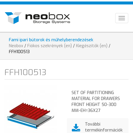
Skip
HU
to
main
EN
Togg
content
navig
DE
Fami ipari bútorok és műhelyberendezések
You
Neobox
/
Fiókos szekrények (en)
/
Kiegészítők (en)
/
are
FFH100513
here
FFH100513
SET OF PARTITIONING
MATERIAL FOR DRAWERS
FRONT HEIGHT 50-300
MM-EH=36X27
További
termékinformációk