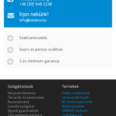
+36 (30) 948 2238
Írjon nekünk!
info@neobox.hu
Szaktanácsadás
Gyors és pontos szállítás
3 év minimum garancia
Szolgáltatások
Termékek
Helyszíni felmérés
Fiókos szekrények
Tervezés és tanácsadás
Lemezszekrények
Racionalizálás
NC tárolórendszerek
Szerelő szolgálat
Munkaasztalok
Egyedi gyártmányok
UNIMOD rendszer
3 év minimum garancia
Szállítókocsik