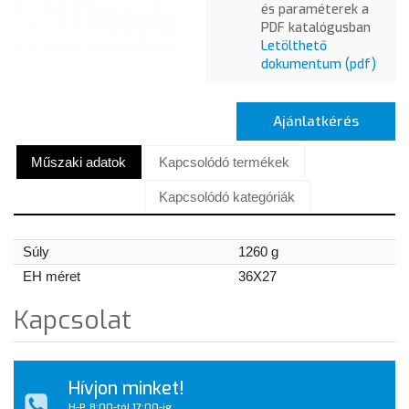
és paraméterek a
PDF katalógusban
Letölthető
dokumentum (pdf)
Ajánlatkérés
Műszaki adatok
Kapcsolódó termékek
Kapcsolódó kategóriák
Súly
1260 g
EH méret
36X27
Kapcsolat
Hívjon minket!
H-P, 8:00-tól 17:00-ig