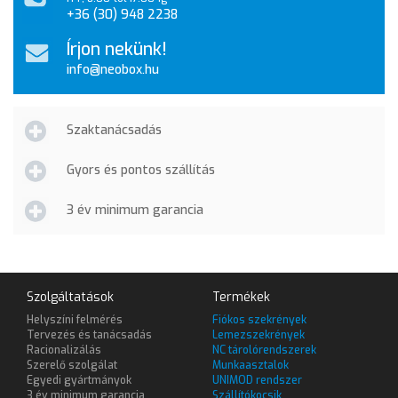
+36 (30) 948 2238
Írjon nekünk!
info@neobox.hu
Szaktanácsadás
Gyors és pontos szállítás
3 év minimum garancia
Szolgáltatások
Termékek
Helyszíni felmérés
Fiókos szekrények
Tervezés és tanácsadás
Lemezszekrények
Racionalizálás
NC tárolórendszerek
Szerelő szolgálat
Munkaasztalok
Egyedi gyártmányok
UNIMOD rendszer
3 év minimum garancia
Szállítókocsik