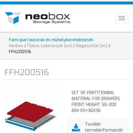
Skip
HU
to
main
EN
Togg
content
navig
DE
Fami ipari bútorok és műhelyberendezések
You
Neobox
/
Fiókos szekrények (en)
/
Kiegészítők (en)
/
are
FFH200516
here
FFH200516
SET OF PARTITIONING
MATERIAL FOR DRAWERS
FRONT HEIGHT 50-300
MM-EH=36X36
További
termékinformációk