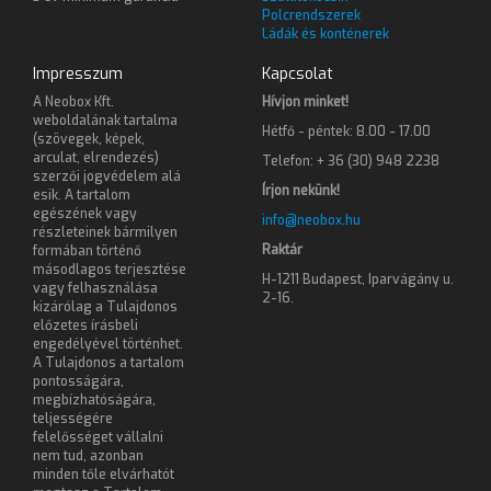
Polcrendszerek
Ládák és konténerek
Impresszum
Kapcsolat
A Neobox Kft.
Hívjon minket!
weboldalának tartalma
Hétfő - péntek: 8.00 - 17.00
(szövegek, képek,
arculat, elrendezés)
Telefon: + 36 (30) 948 2238
szerzői jogvédelem alá
Írjon nekünk!
esik. A tartalom
egészének vagy
info@neobox.hu
részleteinek bármilyen
Raktár
formában történő
másodlagos terjesztése
H-1211 Budapest, Iparvágány u.
vagy felhasználása
2-16.
kizárólag a Tulajdonos
előzetes írásbeli
engedélyével történhet.
A Tulajdonos a tartalom
pontosságára,
megbízhatóságára,
teljességére
felelősséget vállalni
nem tud, azonban
minden tőle elvárhatót