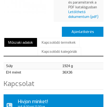
és paraméterek a
PDF katalógusban
Letölthető
dokumentum (pdf)
Ajánlatkérés
Műszaki adatok
Kapcsolódó termékek
Kapcsolódó kategóriák
Súly
1924 g
EH méret
36X36
Kapcsolat
Hívjon minket!
H-P, 8:00-tól 17:00-ig