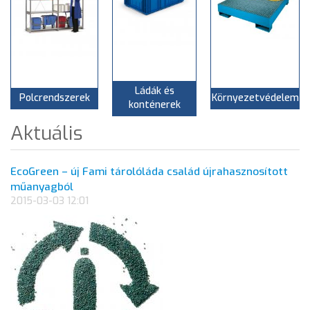
Ládák és
Polcrendszerek
Környezetvédelem
konténerek
Aktuális
EcoGreen – új Fami tárolóláda család újrahasznosított
műanyagból
2015-03-03 12:01