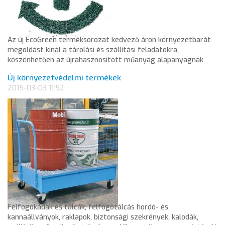
Az új EcoGreen terméksorozat kedvező áron környezetbarát
megoldást kínál a tárolási és szállítási feladatokra,
köszönhetően az újrahasznosított műanyag alapanyagnak.
Új környezetvédelmi termékek
2015-03-03 11:52
Felfogókádak és tálcák, felfogótálcás hordó- és
kannaállványok, raklapok, biztonsági szekrények, kalodák,