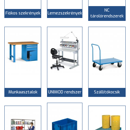
NC
Fiókos szekrények
Lemezszekrények
tárolórendszerek
Munkaasztalok
UNIMOD rendszer
Szállítókocsik