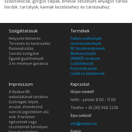
szállítókocsik, görgős talpak, emelők veszélyes anyagot tároló
hordók, tartályok, kannák kezeléséhez és tárolásához.
Szolgáltatások
Termékek
Helyszíni felmérés
Fiókos szekrények
Tervezés és tanácsadás
Lemezszekrények
Racionalizálás
NC tárolórendszerek
Szerelő szolgálat
Munkaasztalok
Egyedi gyártmányok
UNIMOD rendszer
3 év minimum garancia
Szállítókocsik
Polcrendszerek
Ládák és konténerek
Impresszum
Kapcsolat
A Neobox Kft.
Hívjon minket!
weboldalának tartalma
Hétfő - péntek: 8.00 - 17.00
(szövegek, képek,
arculat, elrendezés)
Telefon: + 36 (30) 948 2238
szerzői jogvédelem alá
Írjon nekünk!
esik. A tartalom
egészének vagy
info@neobox.hu
részleteinek bármilyen
Raktár