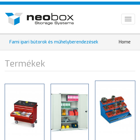
Skip
HU
to
main
EN
Togg
content
navig
DE
You
Fami ipari bútorok és műhelyberendezések
Home
are
here
Termékek