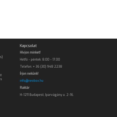
Kapcsolat
Hívjon minket!
s)
Hétfő - péntek: 8.00 - 17.00
Telefon: + 36 (30) 948 2238
Írjon nekünk!
gy
os
info@neobox.hu
Raktár
H-1211 Budapest, Iparvágány u. 2-16.