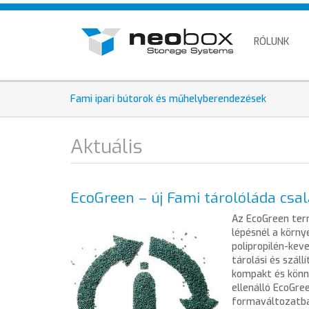
Skip
HU
to
EN
main
RÓLUNK
content
DE
Fami ipari bútorok és műhelyberendezések
Aktuális
EcoGreen – új Fami tárolóláda csa
Az EcoGreen ter
lépésnél a körny
polipropilén-kev
tárolási és száll
kompakt és könny
ellenálló EcoGree
formaváltozatba