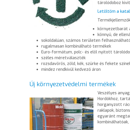
tárolódoboz kivit
Letöltöm a katal
Termékjellemzők
környezetbarát a
könnyű, de ellenál
sokoldalúan, számos területen felhasználhat
rugalmasan kombinálható termékek
Euro-formátum, polc- és elöl nyitott tárolódo
széles méretválaszték
rozsdavörös, zöld, kék, szürke és fekete szín
mindez rendkívül kedvező áron
Új környezetvédelmi termékek
Veszélyes anyago
Hordókhoz, tart
horganyzott rácc
raklapok, bizton
egyaránt megtal
kombinálhatóak, 