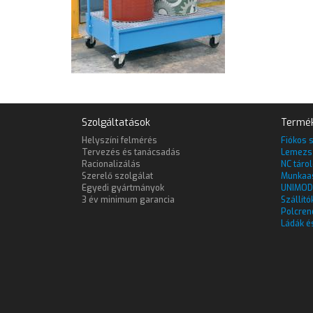
Szolgáltatások
Termé
Helyszíni felmérés
Fiókos 
Tervezés és tanácsadás
Lemezs
Racionalizálás
NC táro
Szerelő szolgálat
Munkaa
Egyedi gyártmányok
UNIMOD
3 év minimum garancia
Szállító
Polcren
Ládák é