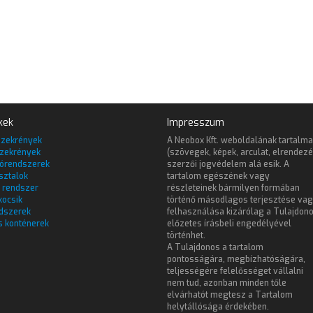
kek
Impresszum
szekrények
A Neobox Kft. weboldalának tartalma
zekrények
(szövegek, képek, arculat, elrendezé
lórendszerek
szerzői jogvédelem alá esik. A
sztalok
tartalom egészének vagy
 rendszer
részleteinek bármilyen formában
kocsik
történő másodlagos terjesztése va
dszerek
felhasználása kizárólag a Tulajdon
s konténerek
előzetes írásbeli engedélyével
történhet.
A Tulajdonos a tartalom
pontosságára, megbízhatóságára,
teljességére felelősséget vállalni
nem tud, azonban minden tőle
elvárhatót megtesz a Tartalom
helytállósága érdekében.