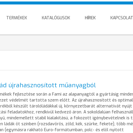
TERMÉKEK
KATALÓGUSOK
HÍREK
KAPCSOLA
lád újrahasznosított műanyagból
mékek fejlesztése során a Fami az alapanyagtól a gyártásig minde
ezet védelmét tartotta szem előtt. Az újrahasznosított és optimal
erékből készült tárolóládákkal új, környezetbarát alternatívát nyújt
ítási feladatokhoz, rendkívül kedvező áron. A sokoldalúan felhasznál
ű, mindemellett stabil kialakítású, a fokozott igénybevételnek is 
n ládák öt színben (rozsdavörös, zöld, kék, szürke, fekete), több mé
n (egymásra rakható Euro-formátumban, polc- és elöl nyitott