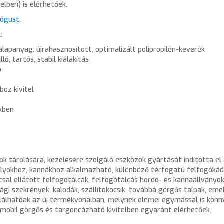
elben) is elérhetőek.
ógust.
:
lapanyag: újrahasznosított, optimalizált polipropilén-keverék
ló, tartós, stabil kialakítás
ó
boz kivitel
ekben
k tárolására, kezelésére szolgáló eszközök gyártását indította el 
ályokhoz, kannákhoz alkalmazható, különböző térfogatú felfogókád
sal ellátott felfogótálcák, felfogótálcás hordó- és kannaállványok
sági szekrények, kalodák, szállítókocsik, továbbá görgős talpak, eme
álhatóak az új termékvonalban, melynek elemei egymással is könn
mobil görgős és targoncázható kivitelben egyaránt elérhetőek.