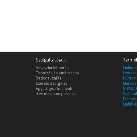
Szolgáltatások
Termé
Helyszíni felmérés
Fiókos 
Tervezés és tanácsadás
Lemezs
Racionalizálás
NC táro
Szerelő szolgálat
Munkaa
Egyedi gyártmányok
UNIMOD
3 év minimum garancia
Szállító
Polcren
Ládák é