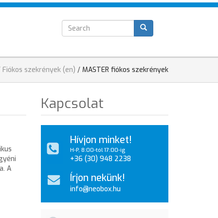
Search
T
form
/
Fiókos szekrények (en)
/
MASTER fiókos szekrények
Kapcsolat
Hívjon minket!
ikus
H-P, 8:00-tól 17:00-ig
gyéni
+36 (30) 948 2238
a. A
Írjon nekünk!
info@neobox.hu