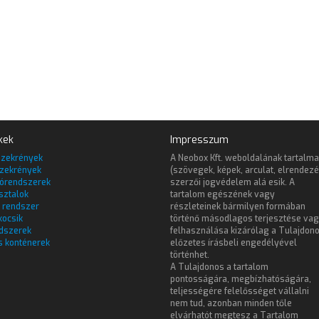
kek
Impresszum
szekrények
A Neobox Kft. weboldalának tartalma
zekrények
(szövegek, képek, arculat, elrendezé
lórendszerek
szerzői jogvédelem alá esik. A
sztalok
tartalom egészének vagy
 rendszer
részleteinek bármilyen formában
kocsik
történő másodlagos terjesztése va
dszerek
felhasználása kizárólag a Tulajdon
s konténerek
előzetes írásbeli engedélyével
történhet.
A Tulajdonos a tartalom
pontosságára, megbízhatóságára,
teljességére felelősséget vállalni
nem tud, azonban minden tőle
elvárhatót megtesz a Tartalom