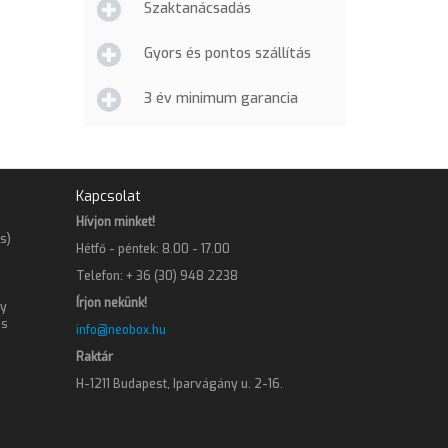
Szaktanácsadás
Gyors és pontos szállítás
3 év minimum garancia
Kapcsolat
Hívjon minket!
s)
Hétfő - péntek: 8.00 - 17.00
Telefon: + 36 (30) 948 2238
Írjon nekünk!
gy
os
info@neobox.hu
Raktár
H-1211 Budapest, Iparvágány u. 2-16.