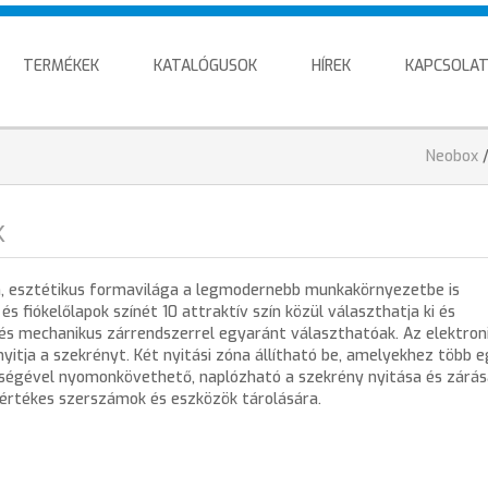
TERMÉKEK
KATALÓGUSOK
HÍREK
KAPCSOLA
You
Neobox
are
here
k
n, esztétikus formavilága a legmodernebb munkakörnyezetbe is
s fiókelőlapok színét 10 attraktív szín közül választhatja ki és
 és mechanikus zárrendszerrel egyaránt választhatóak. Az elektron
itja a szekrényt. Két nyitási zóna állítható be, amelyekhez több e
ítségével nyomonkövethető, naplózható a szekrény nyitása és zárás
értékes szerszámok és eszközök tárolására.