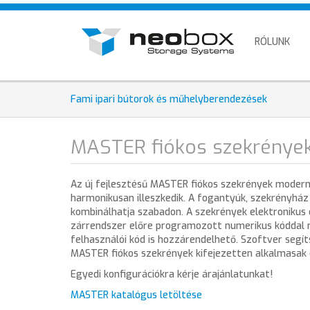
Skip
HU
to
EN
main
RÓLUNK
content
DE
Fami ipari bútorok és műhelyberendezések
MASTER fiókos szekrénye
Az új fejlesztésű MASTER fiókos szekrények moder
harmonikusan illeszkedik. A fogantyúk, szekrényház é
kombinálhatja szabadon. A szekrények elektronikus
zárrendszer előre programozott numerikus kóddal ny
felhasználói kód is hozzárendelhető. Szoftver seg
MASTER fiókos szekrények kifejezetten alkalmasak 
Egyedi konfigurációkra kérje árajánlatunkat!
MASTER katalógus letöltése