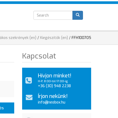
Search
T
form
iókos szekrények (en)
/
Kiegészítők (en)
/
FFH100705
Kapcsolat
Hívjon minket!
H-P, 8:00-tól 17:00-ig
+36 (30) 948 2238
Írjon nekünk!
info@neobox.hu
és