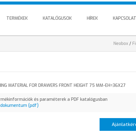
TERMÉKEK
KATALÓGUSOK
HÍREK
KAPCSOLA
You
Neobox
/
F
are
here
NING MATERIAL FOR DRAWERS FRONT HEIGHT 75 MM-EH=36X27
rmékinformációk és paraméterek a PDF katalógusban
 dokumentum (pdf)
Ajánlatkér