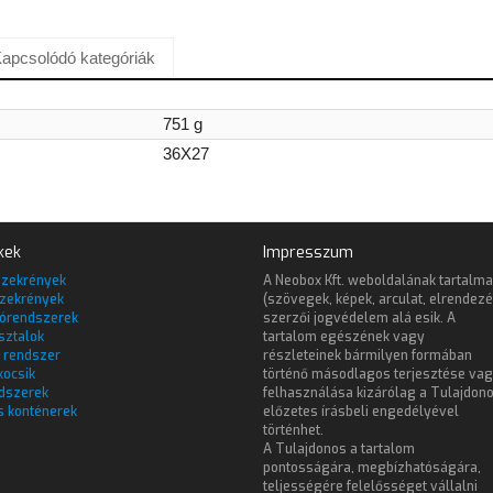
apcsolódó kategóriák
751 g
36X27
kek
Impresszum
szekrények
A Neobox Kft. weboldalának tartalma
zekrények
(szövegek, képek, arculat, elrendezé
lórendszerek
szerzői jogvédelem alá esik. A
sztalok
tartalom egészének vagy
 rendszer
részleteinek bármilyen formában
kocsik
történő másodlagos terjesztése va
dszerek
felhasználása kizárólag a Tulajdon
s konténerek
előzetes írásbeli engedélyével
történhet.
A Tulajdonos a tartalom
pontosságára, megbízhatóságára,
teljességére felelősséget vállalni