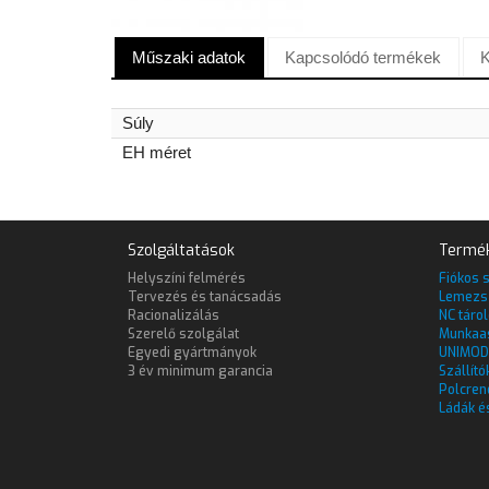
Műszaki adatok
Kapcsolódó termékek
K
Súly
EH méret
Szolgáltatások
Termé
Helyszíni felmérés
Fiókos 
Tervezés és tanácsadás
Lemezs
Racionalizálás
NC táro
Szerelő szolgálat
Munkaa
Egyedi gyártmányok
UNIMOD
3 év minimum garancia
Szállító
Polcren
Ládák é