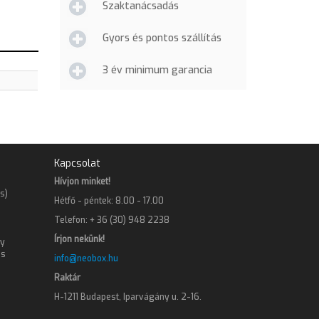
Szaktanácsadás
Gyors és pontos szállítás
3 év minimum garancia
Kapcsolat
Hívjon minket!
s)
Hétfő - péntek: 8.00 - 17.00
Telefon: + 36 (30) 948 2238
Írjon nekünk!
gy
os
info@neobox.hu
Raktár
H-1211 Budapest, Iparvágány u. 2-16.