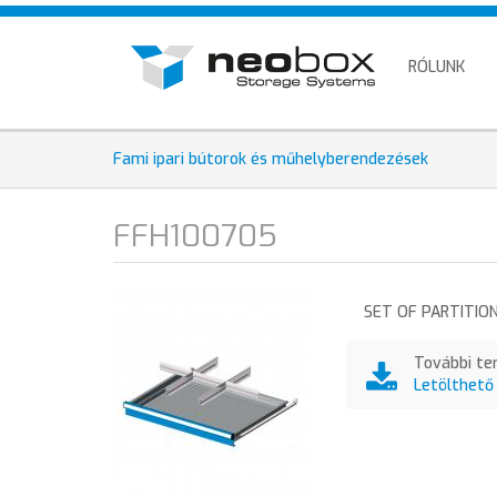
Skip
HU
to
EN
main
RÓLUNK
content
DE
Fami ipari bútorok és műhelyberendezések
FFH100705
SET OF PARTITIO
További te
Letölthető