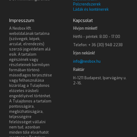
Polcrendszerek
Ládák és konténerek
Impresszum
Kapcsolat
A Neobox Kft.
Hívjon minket!
weboldalának tartalma
Hétfő - péntek: 8.00 - 17.00
(szövegek, képek,
arculat, elrendezés)
Telefon: + 36 (30) 948 2238
szerzői jogvédelem alá
Írjon nekünk!
esik. A tartalom
egészének vagy
info@neobox.hu
részleteinek bármilyen
Raktár
formában történő
másodlagos terjesztése
H-1211 Budapest, Iparvágány u.
vagy felhasználása
2-16.
kizárólag a Tulajdonos
előzetes írásbeli
engedélyével történhet.
A Tulajdonos a tartalom
pontosságára,
megbízhatóságára,
teljességére
felelősséget vállalni
nem tud, azonban
minden tőle elvárhatót