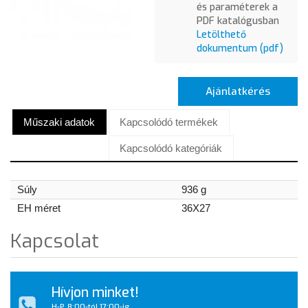
és paraméterek a
PDF katalógusban
Letölthető
dokumentum (pdf)
Ajánlatkérés
Műszaki adatok
Kapcsolódó termékek
Kapcsolódó kategóriák
Súly
936 g
EH méret
36X27
Kapcsolat
Hívjon minket!
H-P, 8:00-tól 17:00-ig