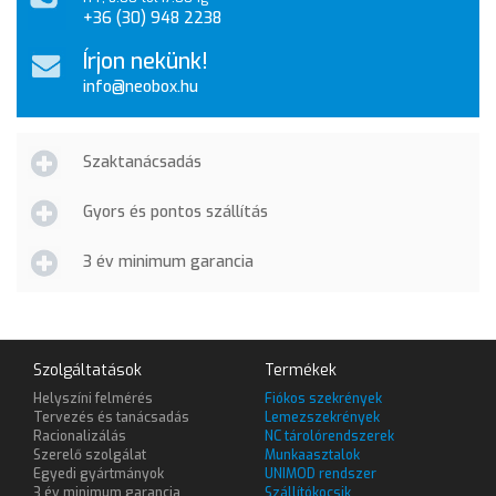
+36 (30) 948 2238
Írjon nekünk!
info@neobox.hu
Szaktanácsadás
Gyors és pontos szállítás
3 év minimum garancia
Szolgáltatások
Termékek
Helyszíni felmérés
Fiókos szekrények
Tervezés és tanácsadás
Lemezszekrények
Racionalizálás
NC tárolórendszerek
Szerelő szolgálat
Munkaasztalok
Egyedi gyártmányok
UNIMOD rendszer
3 év minimum garancia
Szállítókocsik