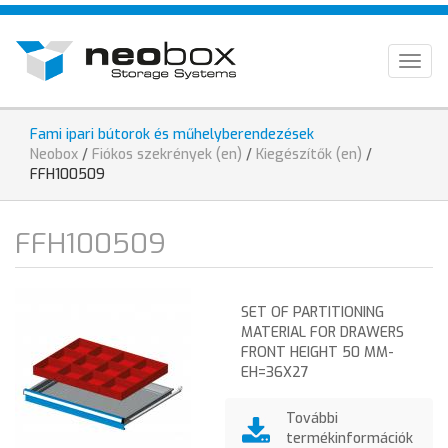
Skip
HU
to
main
EN
Togg
content
navig
DE
Fami ipari bútorok és műhelyberendezések
You
Neobox
/
Fiókos szekrények (en)
/
Kiegészítők (en)
/
are
FFH100509
here
FFH100509
SET OF PARTITIONING
MATERIAL FOR DRAWERS
FRONT HEIGHT 50 MM-
EH=36X27
További
termékinformációk