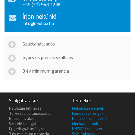
+36 (30) 948 2238
Írjon nekünk!
info@neobox.hu
Szaktanácsadás
Gyors és pontos szállítás
3 év minimum garancia
Szolgáltatások
Termékek
Helyszíni felmérés
Fiókos szekrények
Tervezés és tanácsadás
Lemezszekrények
Racionalizálás
NC tárolórendszerek
Szerelő szolgálat
Munkaasztalok
Egyedi gyártmányok
UNIMOD rendszer
3 év minimum garancia
Szállítókocsik