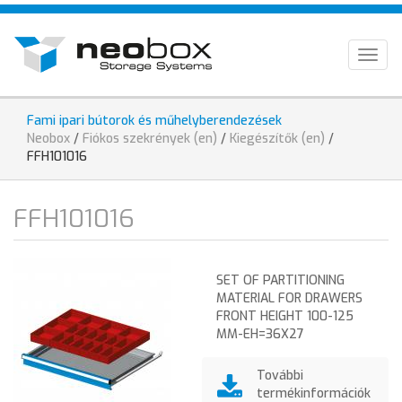
Skip
HU
to
main
EN
Togg
content
navig
DE
Fami ipari bútorok és műhelyberendezések
You
Neobox
/
Fiókos szekrények (en)
/
Kiegészítők (en)
/
are
FFH101016
here
FFH101016
SET OF PARTITIONING
MATERIAL FOR DRAWERS
FRONT HEIGHT 100-125
MM-EH=36X27
További
termékinformációk