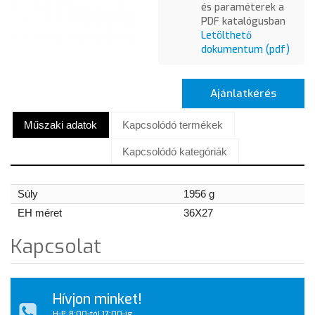
és paraméterek a
PDF katalógusban
Letölthető
dokumentum (pdf)
Ajánlatkérés
Műszaki adatok
Kapcsolódó termékek
Kapcsolódó kategóriák
Súly
1956 g
EH méret
36X27
Kapcsolat
Hívjon minket!
H-P, 8:00-tól 17:00-ig