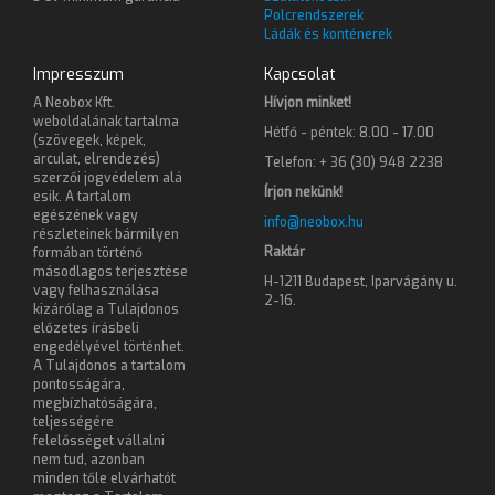
Polcrendszerek
Ládák és konténerek
Impresszum
Kapcsolat
A Neobox Kft.
Hívjon minket!
weboldalának tartalma
Hétfő - péntek: 8.00 - 17.00
(szövegek, képek,
arculat, elrendezés)
Telefon: + 36 (30) 948 2238
szerzői jogvédelem alá
Írjon nekünk!
esik. A tartalom
egészének vagy
info@neobox.hu
részleteinek bármilyen
Raktár
formában történő
másodlagos terjesztése
H-1211 Budapest, Iparvágány u.
vagy felhasználása
2-16.
kizárólag a Tulajdonos
előzetes írásbeli
engedélyével történhet.
A Tulajdonos a tartalom
pontosságára,
megbízhatóságára,
teljességére
felelősséget vállalni
nem tud, azonban
minden tőle elvárhatót