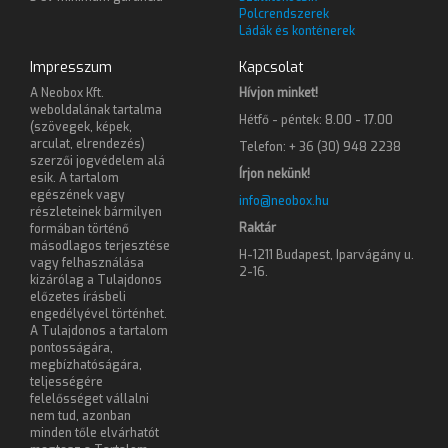
Polcrendszerek
Ládák és konténerek
Impresszum
Kapcsolat
A Neobox Kft.
Hívjon minket!
weboldalának tartalma
Hétfő - péntek: 8.00 - 17.00
(szövegek, képek,
arculat, elrendezés)
Telefon: + 36 (30) 948 2238
szerzői jogvédelem alá
Írjon nekünk!
esik. A tartalom
egészének vagy
info@neobox.hu
részleteinek bármilyen
Raktár
formában történő
másodlagos terjesztése
H-1211 Budapest, Iparvágány u.
vagy felhasználása
2-16.
kizárólag a Tulajdonos
előzetes írásbeli
engedélyével történhet.
A Tulajdonos a tartalom
pontosságára,
megbízhatóságára,
teljességére
felelősséget vállalni
nem tud, azonban
minden tőle elvárhatót