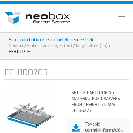
Skip
HU
to
main
EN
Togg
content
navig
DE
Fami ipari bútorok és műhelyberendezések
You
Neobox
/
Fiókos szekrények (en)
/
Kiegészítők (en)
/
are
FFH100703
here
FFH100703
SET OF PARTITIONING
MATERIAL FOR DRAWERS
FRONT HEIGHT 75 MM-
EH=36X27
További
termékinformációk