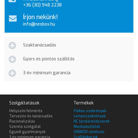
+36 (30) 948 2238
Írjon nekünk!
info@neobox.hu
Szaktanácsadás
Gyors és pontos szállítás
3 év minimum garancia
Szolgáltatások
Termékek
Helyszíni felmérés
Fiókos szekrények
Tervezés és tanácsadás
Lemezszekrények
Racionalizálás
NC tárolórendszerek
Szerelő szolgálat
Munkaasztalok
Egyedi gyártmányok
UNIMOD rendszer
3 év minimum garancia
Szállítókocsik