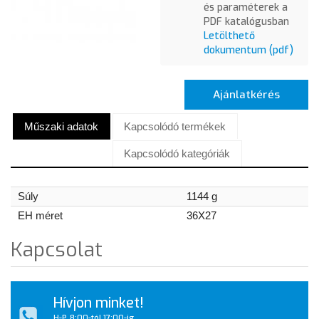
és paraméterek a
PDF katalógusban
Letölthető
dokumentum (pdf)
Ajánlatkérés
Műszaki adatok
Kapcsolódó termékek
Kapcsolódó kategóriák
Súly
1144 g
EH méret
36X27
Kapcsolat
Hívjon minket!
H-P, 8:00-tól 17:00-ig