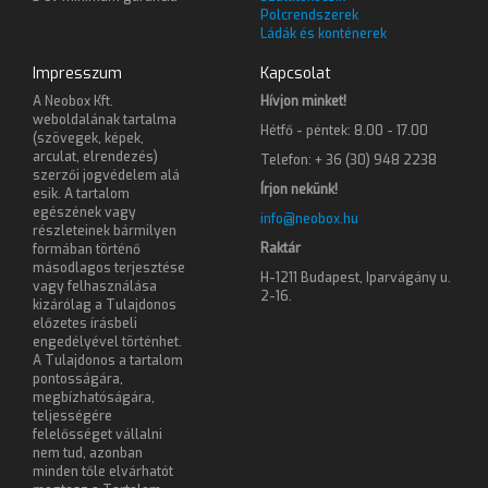
Polcrendszerek
Ládák és konténerek
Impresszum
Kapcsolat
A Neobox Kft.
Hívjon minket!
weboldalának tartalma
Hétfő - péntek: 8.00 - 17.00
(szövegek, képek,
arculat, elrendezés)
Telefon: + 36 (30) 948 2238
szerzői jogvédelem alá
Írjon nekünk!
esik. A tartalom
egészének vagy
info@neobox.hu
részleteinek bármilyen
Raktár
formában történő
másodlagos terjesztése
H-1211 Budapest, Iparvágány u.
vagy felhasználása
2-16.
kizárólag a Tulajdonos
előzetes írásbeli
engedélyével történhet.
A Tulajdonos a tartalom
pontosságára,
megbízhatóságára,
teljességére
felelősséget vállalni
nem tud, azonban
minden tőle elvárhatót