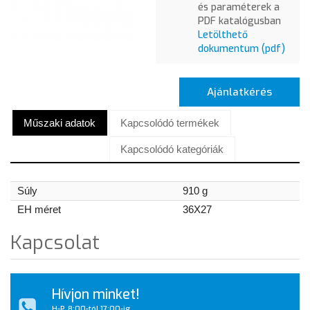
és paraméterek a
PDF katalógusban
Letölthető
dokumentum (pdf)
Ajánlatkérés
Műszaki adatok
Kapcsolódó termékek
Kapcsolódó kategóriák
Súly
910 g
EH méret
36X27
Kapcsolat
Hívjon minket!
H-P, 8:00-tól 17:00-ig