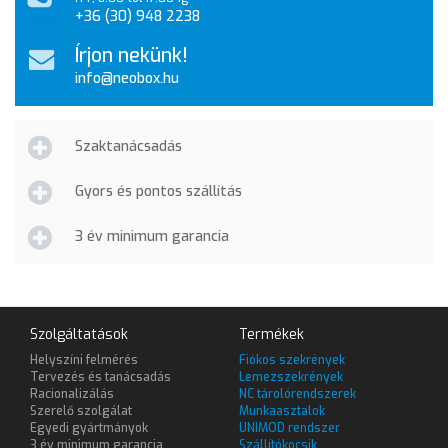
+36 (30) 948 2238
Írjon nekünk!
info@neobox.hu
Szaktanácsadás
Gyors és pontos szállítás
3 év minimum garancia
Szolgáltatások
Termékek
Helyszíni felmérés
Fiókos szekrények
Tervezés és tanácsadás
Lemezszekrények
Racionalizálás
NC tárolórendszerek
Szerelő szolgálat
Munkaasztalok
Egyedi gyártmányok
UNIMOD rendszer
3 év minimum garancia
Szállítókocsik