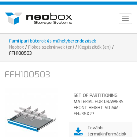
Skip
HU
to
main
EN
Togg
content
navig
DE
Fami ipari bútorok és műhelyberendezések
You
Neobox
/
Fiókos szekrények (en)
/
Kiegészítők (en)
/
are
FFH100503
here
FFH100503
SET OF PARTITIONING
MATERIAL FOR DRAWERS
FRONT HEIGHT 50 MM-
EH=36X27
További
termékinformációk