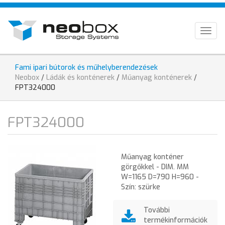
Ugrás
HU
a
tartalomra
EN
Togg
navig
DE
Fami ipari bútorok és műhelyberendezések
Jelenlegi
Neobox
/
Ládák és konténerek
/
Műanyag konténerek
/
hely
FPT324000
FPT324000
Műanyag konténer
görgőkkel - DIM. MM
W=1165 D=790 H=960 -
Szín: szürke
További
termékinformációk