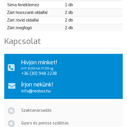
Sima fenéklemez
1 db
Zárt hosszanti oldalfal
2 db
Zárt rövid oldalfal
2 db
Zárt megfogó
2 db
Kapcsolat
Hívjon minket!
H-P, 8:00-tól 17:00-ig
+36 (30) 948 2238
Írjon nekünk!
info@neobox.hu
Szaktanácsadás
Gyors és pontos szállítás