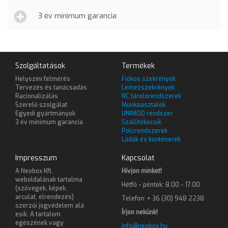
3 év minimum garancia
Szolgáltatások
Termékek
Helyszíni felmérés
Fiókos szekrények
Tervezés és tanácsadás
Lemezszekrények
Racionalizálás
NC tárolórendszerek
Szerelő szolgálat
Munkaasztalok
Egyedi gyártmányok
UNIMOD rendszer
3 év minimum garancia
Szállítókocsik
Polcrendszerek
Ládák és konténerek
Impresszum
Kapcsolat
A Neobox Kft.
Hívjon minket!
weboldalának tartalma
Hétfő - péntek: 8.00 - 17.00
(szövegek, képek,
arculat, elrendezés)
Telefon: + 36 (30) 948 2238
szerzői jogvédelem alá
Írjon nekünk!
esik. A tartalom
egészének vagy
info@neobox.hu