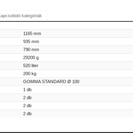
apcsolódó kategóriák
1165 mm
935 mm
790 mm
29200 g
520 liter
200 kg
GOMMA STANDARD Ø 100
1 db
2 db
2 db
2 db