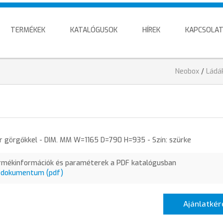
TERMÉKEK
KATALÓGUSOK
HÍREK
KAPCSOLA
Jelenlegi
Neobox
/
Ládá
hely
 görgőkkel - DIM. MM W=1165 D=790 H=935 - Szín: szürke
rmékinformációk és paraméterek a PDF katalógusban
 dokumentum (pdf)
Ajánlatkér