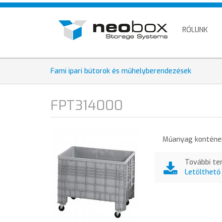
Ugrás
HU
a
EN
tartalomra
RÓLUNK
DE
Fami ipari bútorok és műhelyberendezések
FPT314000
Műanyag konténer
További te
Letölthető