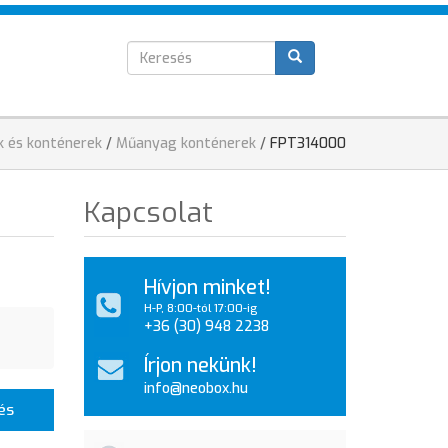
Keresés
T
űrlap
k és konténerek
/
Műanyag konténerek
/
FPT314000
Kapcsolat
Hívjon minket!
H-P, 8:00-tól 17:00-ig
+36 (30) 948 2238
Írjon nekünk!
info@neobox.hu
és