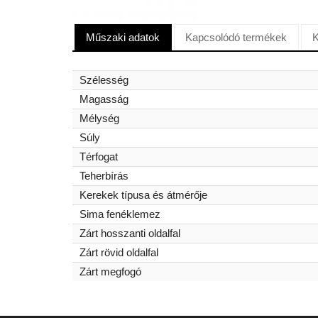
Műszaki adatok
Kapcsolódó termékek
K
Szélesség
Magasság
Mélység
Súly
Térfogat
Teherbírás
Kerekek típusa és átmérője
Sima fenéklemez
Zárt hosszanti oldalfal
Zárt rövid oldalfal
Zárt megfogó