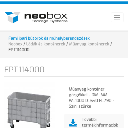
Ugrás
HU
a
tartalomra
EN
Togg
navig
DE
Fami ipari bútorok és műhelyberendezések
Jelenlegi
Neobox
/
Ládák és konténerek
/
Műanyag konténerek
/
hely
FPT114000
FPT114000
Műanyag konténer
görgőkkel - DIM. MM
W=1000 D=640 H=790 -
Szín: szürke
További
termékinformációk