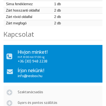
Sima fenéklemez
1 db
Zárt hosszanti oldalfal
2 db
Zárt rövid oldalfal
2 db
Zárt megfogó
2 db
Kapcsolat
Hívjon minket!
H-P, 8:00-tól 17:00-ig
+36 (30) 948 2238
Írjon nekünk!
info@neobox.hu
Szaktanácsadás
Gyors és pontos szállítás