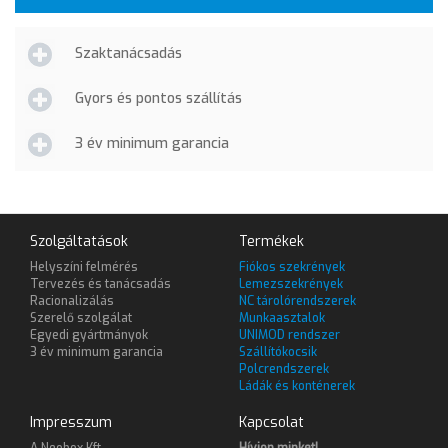
Szaktanácsadás
Gyors és pontos szállítás
3 év minimum garancia
Szolgáltatások
Termékek
Helyszíni felmérés
Fiókos szekrények
Tervezés és tanácsadás
Lemezszekrények
Racionalizálás
NC tárolórendszerek
Szerelő szolgálat
Munkaasztalok
Egyedi gyártmányok
UNIMOD rendszer
3 év minimum garancia
Szállítókocsik
Polcrendszerek
Ládák és konténerek
Impresszum
Kapcsolat