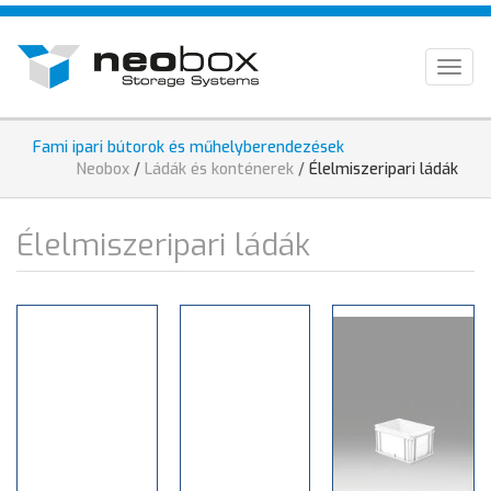
Ugrás
HU
a
tartalomra
EN
Togg
navig
DE
Fami ipari bútorok és műhelyberendezések
Jelenlegi
Neobox
/
Ládák és konténerek
/
Élelmiszeripari ládák
hely
Élelmiszeripari ládák