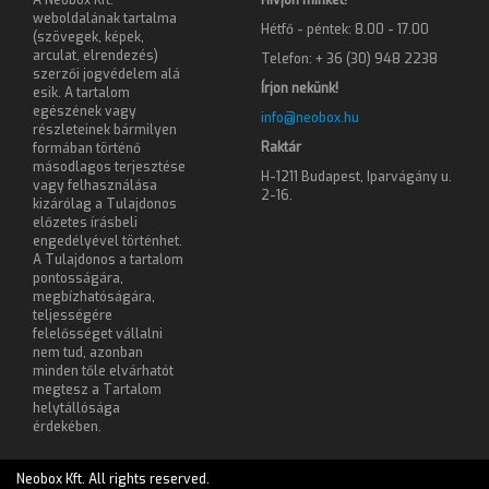
A Neobox Kft.
Hívjon minket!
weboldalának tartalma
Hétfő - péntek: 8.00 - 17.00
(szövegek, képek,
arculat, elrendezés)
Telefon: + 36 (30) 948 2238
szerzői jogvédelem alá
Írjon nekünk!
esik. A tartalom
egészének vagy
info@neobox.hu
részleteinek bármilyen
Raktár
formában történő
másodlagos terjesztése
H-1211 Budapest, Iparvágány u.
vagy felhasználása
2-16.
kizárólag a Tulajdonos
előzetes írásbeli
engedélyével történhet.
A Tulajdonos a tartalom
pontosságára,
megbízhatóságára,
teljességére
felelősséget vállalni
nem tud, azonban
minden tőle elvárhatót
megtesz a Tartalom
helytállósága
érdekében.
Neobox Kft. All rights reserved.