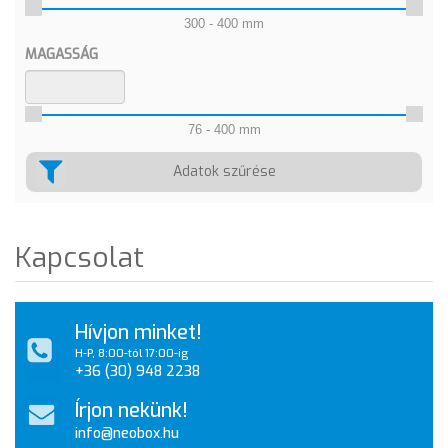
300 - 400 mm
MAGASSÁG
76 - 400 mm
Adatok szűrése
Kapcsolat
Hívjon minket!
H-P, 8:00-tól 17:00-ig
+36 (30) 948 2238
Írjon nekünk!
info@neobox.hu