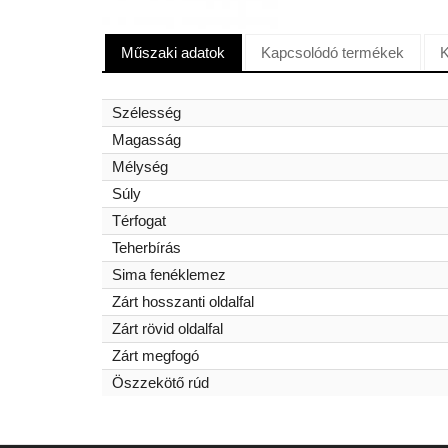
Műszaki adatok
Kapcsolódó termékek
K
Szélesség
Magasság
Mélység
Súly
Térfogat
Teherbírás
Sima fenéklemez
Zárt hosszanti oldalfal
Zárt rövid oldalfal
Zárt megfogó
Öszzekötő rúd