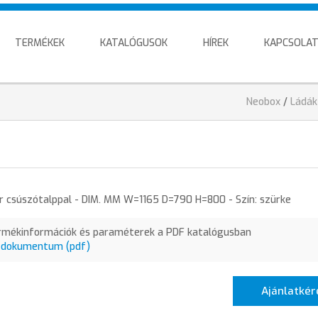
TERMÉKEK
KATALÓGUSOK
HÍREK
KAPCSOLA
Jelenlegi
Neobox
/
Ládák
hely
 csúszótalppal - DIM. MM W=1165 D=790 H=800 - Szín: szürke
rmékinformációk és paraméterek a PDF katalógusban
 dokumentum (pdf)
Ajánlatkér