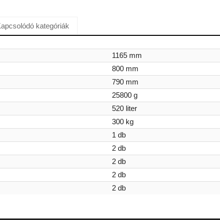
apcsolódó kategóriák
1165 mm
800 mm
790 mm
25800 g
520 liter
300 kg
1 db
2 db
2 db
2 db
2 db