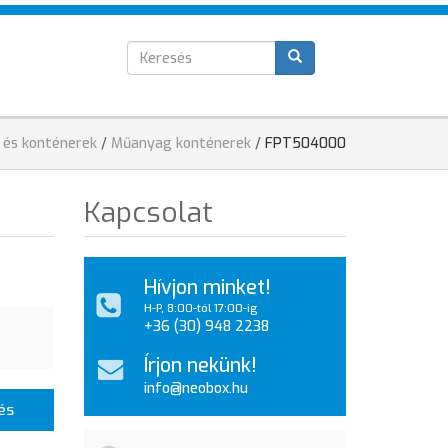
Keresés
T
űrlap
 és konténerek
/
Műanyag konténerek
/
FPT504000
Kapcsolat
Hívjon minket!
H-P, 8:00-tól 17:00-ig
+36 (30) 948 2238
Írjon nekünk!
info@neobox.hu
és