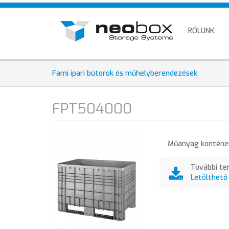
Ugrás
HU
a
EN
tartalomra
RÓLUNK
DE
Fami ipari bútorok és műhelyberendezések
FPT504000
Műanyag konténer
További te
Letölthető