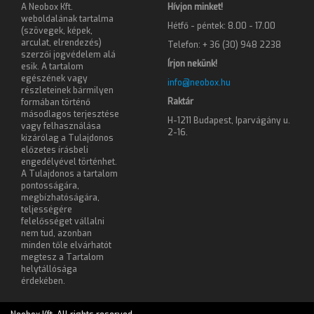
A Neobox Kft.
Hívjon minket!
weboldalának tartalma
Hétfő - péntek: 8.00 - 17.00
(szövegek, képek,
arculat, elrendezés)
Telefon: + 36 (30) 948 2238
szerzői jogvédelem alá
Írjon nekünk!
esik. A tartalom
egészének vagy
info@neobox.hu
részleteinek bármilyen
Raktár
formában történő
másodlagos terjesztése
H-1211 Budapest, Iparvágány u.
vagy felhasználása
2-16.
kizárólag a Tulajdonos
előzetes írásbeli
engedélyével történhet.
A Tulajdonos a tartalom
pontosságára,
megbízhatóságára,
teljességére
felelősséget vállalni
nem tud, azonban
minden tőle elvárhatót
megtesz a Tartalom
helytállósága
érdekében.