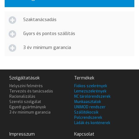
Szaktanácsadás
Gyors és pontos szállítás
3 év minimum garancia
Szolgáltatások
Termékek
Helyszíni felmérés
Fiókos szekrények
Tervezés és tanácsadás
Lemezszekrények
Racionalizálás
NC tárolórendszerek
Szerelő szolgálat
Munkaasztalok
Egyedi gyártmányok
UNIMOD rendszer
3 év minimum garancia
Szállítókocsik
Polcrendszerek
Ládák és konténerek
Impresszum
Kapcsolat