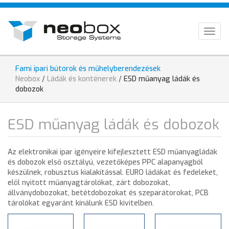
Ugrás
HU
a
tartalomra
EN
Togg
navig
DE
Fami ipari bútorok és műhelyberendezések
Jelenlegi
Neobox
/
Ládák és konténerek
/
ESD műanyag ládák és
hely
dobozok
ESD műanyag ládák és dobozok
Az elektronikai ipar igényeire kifejlesztett ESD műanyagládák
és dobozok első osztályú, vezetőképes PPC alapanyagból
készülnek, robusztus kialakítással. EURO ládákat és fedeleket,
elöl nyitott műanyagtárolókat, zárt dobozokat,
állványdobozokat, betétdobozokat és szeparátorokat, PCB
tárolókat egyaránt kínálunk ESD kivitelben.