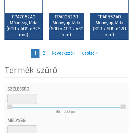
FPA7652A0
FPA8052B0
FPA8552A0
Műanyag láda
Műanyag láda
Műanyag láda
(600 x 400 x 325
(600 x 400 x 430
(800 x 600 x 120
mm)
mm)
mm)
1
2
következő ›
utolsó »
Termék szűrő
SZÉLESSÉG
95 - 800 mm
MÉLYSÉG