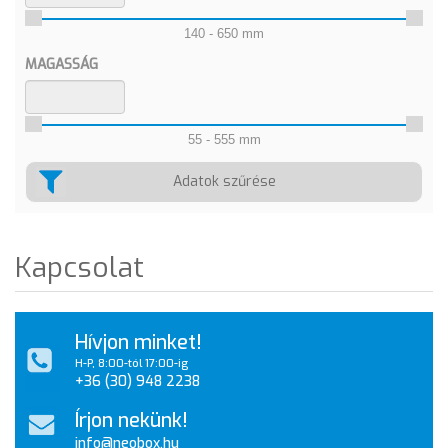
140 - 650 mm
MAGASSÁG
55 - 555 mm
Adatok szűrése
Kapcsolat
Hívjon minket!
H-P, 8:00-tól 17:00-ig
+36 (30) 948 2238
Írjon nekünk!
info@neobox.hu