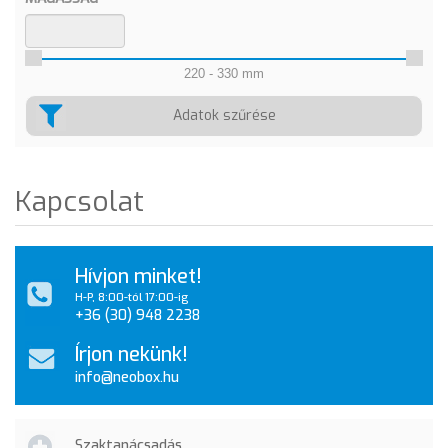
220 - 330 mm
Adatok szűrése
Kapcsolat
Hívjon minket!
H-P, 8:00-tól 17:00-ig
+36 (30) 948 2238
Írjon nekünk!
info@neobox.hu
Szaktanácsadás