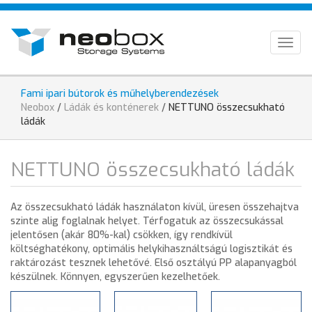
Ugrás
HU
a
tartalomra
EN
Togg
navig
DE
Fami ipari bútorok és műhelyberendezések
Jelenlegi
Neobox
/
Ládák és konténerek
/
NETTUNO összecsukható
hely
ládák
NETTUNO összecsukható ládák
Az összecsukható ládák használaton kívül, üresen összehajtva
szinte alig foglalnak helyet. Térfogatuk az összecsukással
jelentősen (akár 80%-kal) csökken, így rendkívül
költséghatékony, optimális helykihasználtságú logisztikát és
raktározást tesznek lehetővé. Első osztályú PP alapanyagból
készülnek. Könnyen, egyszerűen kezelhetőek.