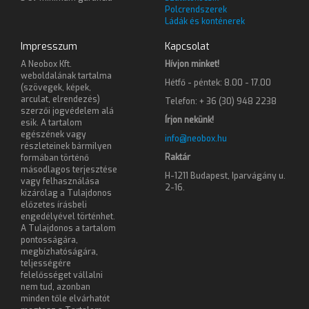
Polcrendszerek
Ládák és konténerek
Impresszum
Kapcsolat
A Neobox Kft.
Hívjon minket!
weboldalának tartalma
Hétfő - péntek: 8.00 - 17.00
(szövegek, képek,
arculat, elrendezés)
Telefon: + 36 (30) 948 2238
szerzői jogvédelem alá
Írjon nekünk!
esik. A tartalom
egészének vagy
info@neobox.hu
részleteinek bármilyen
Raktár
formában történő
másodlagos terjesztése
H-1211 Budapest, Iparvágány u.
vagy felhasználása
2-16.
kizárólag a Tulajdonos
előzetes írásbeli
engedélyével történhet.
A Tulajdonos a tartalom
pontosságára,
megbízhatóságára,
teljességére
felelősséget vállalni
nem tud, azonban
minden tőle elvárhatót