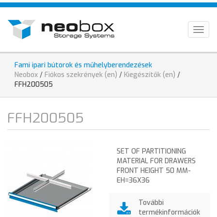
Skip
HU
to
main
EN
Togg
content
navig
DE
Fami ipari bútorok és műhelyberendezések
You
Neobox
/
Fiókos szekrények (en)
/
Kiegészítők (en)
/
are
FFH200505
here
FFH200505
SET OF PARTITIONING
MATERIAL FOR DRAWERS
FRONT HEIGHT 50 MM-
EH=36X36
További
termékinformációk