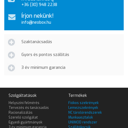
+36 (30) 948 2238
Írjon nekünk!
info@neobox.hu
Szaktanácsadás
Gyors és pontos szállítás
3 év minimum garancia
Szolgáltatások
Termékek
Helyszíni felmérés
Fiókos szekrények
Tervezés és tanácsadás
Lemezszekrények
Racionalizálás
NC tárolórendszerek
Szerelő szolgálat
Munkaasztalok
Egyedi gyártmányok
UNIMOD rendszer
3 év minimum garancia
Szállítókocsik