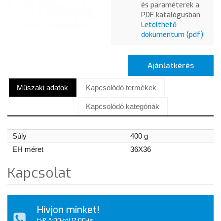
és paraméterek a
PDF katalógusban
Letölthető
dokumentum (pdf)
Ajánlatkérés
Műszaki adatok
Kapcsolódó termékek
Kapcsolódó kategóriák
Súly
400 g
EH méret
36X36
Kapcsolat
Hívjon minket!
H-P, 8:00-tól 17:00-ig