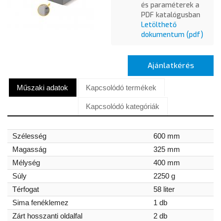
és paraméterek a
PDF katalógusban
Letölthető
dokumentum (pdf)
Ajánlatkérés
Műszaki adatok
Kapcsolódó termékek
Kapcsolódó kategóriák
Szélesség
600 mm
Magasság
325 mm
Mélység
400 mm
Súly
2250 g
Térfogat
58 liter
Sima fenéklemez
1 db
Zárt hosszanti oldalfal
2 db