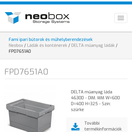
Ugrás
HU
a
tartalomra
EN
Togg
navig
DE
Fami ipari bútorok és műhelyberendezések
Jelenlegi
Neobox
/
Ládák és konténerek
/
DELTA műanyag ládák
/
hely
FPD7651A0
FPD7651A0
DELTA műanyag láda
4630D - DIM. MM W=600
D=400 H=325 - Szín:
szürke
További
termékinformációk