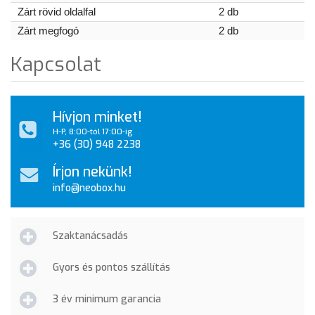
Zárt rövid oldalfal
2 db
Zárt megfogó
2 db
Kapcsolat
Hívjon minket!
H-P, 8:00-tól 17:00-ig
+36 (30) 948 2238
Írjon nekünk!
info@neobox.hu
Szaktanácsadás
Gyors és pontos szállítás
3 év minimum garancia