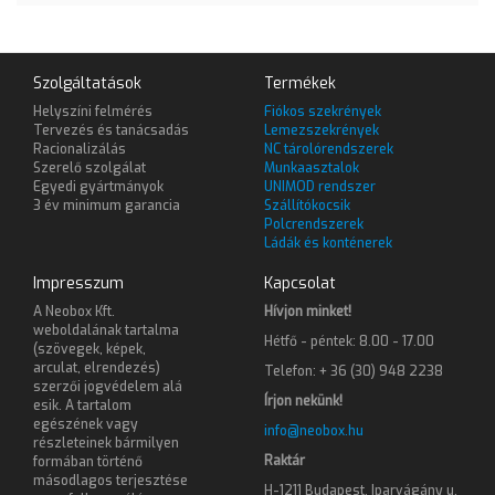
Szolgáltatások
Termékek
Helyszíni felmérés
Fiókos szekrények
Tervezés és tanácsadás
Lemezszekrények
Racionalizálás
NC tárolórendszerek
Szerelő szolgálat
Munkaasztalok
Egyedi gyártmányok
UNIMOD rendszer
3 év minimum garancia
Szállítókocsik
Polcrendszerek
Ládák és konténerek
Impresszum
Kapcsolat
A Neobox Kft.
Hívjon minket!
weboldalának tartalma
Hétfő - péntek: 8.00 - 17.00
(szövegek, képek,
arculat, elrendezés)
Telefon: + 36 (30) 948 2238
szerzői jogvédelem alá
Írjon nekünk!
esik. A tartalom
egészének vagy
info@neobox.hu
részleteinek bármilyen
Raktár
formában történő
másodlagos terjesztése
H-1211 Budapest, Iparvágány u.