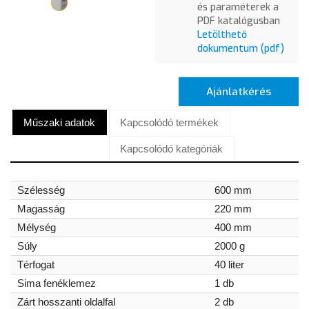
és paraméterek a
PDF katalógusban
Letölthető
dokumentum (pdf)
Ajánlatkérés
Műszaki adatok
Kapcsolódó termékek
Kapcsolódó kategóriák
Szélesség
600 mm
Magasság
220 mm
Mélység
400 mm
Súly
2000 g
Térfogat
40 liter
Sima fenéklemez
1 db
Zárt hosszanti oldalfal
2 db