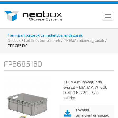
Ugrás
HU
a
tartalomra
EN
Togg
navig
DE
Fami ipari bútorok és műhelyberendezések
Jelenlegi
Neobox
/
Ládák és konténerek
/
THEMA műanyag ládák
/
hely
FPB6851B0
FPB6851B0
THEMA műanyag láda
6422B - DIM. MM W=600
D=400 H=220 - Szín:
szürke
További
termékinformációk