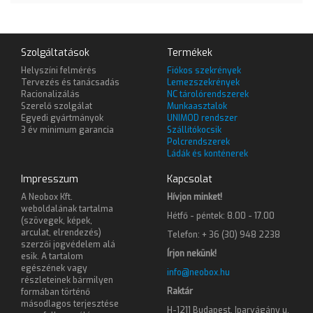
Szolgáltatások
Termékek
Helyszíni felmérés
Fiókos szekrények
Tervezés és tanácsadás
Lemezszekrények
Racionalizálás
NC tárolórendszerek
Szerelő szolgálat
Munkaasztalok
Egyedi gyártmányok
UNIMOD rendszer
3 év minimum garancia
Szállítókocsik
Polcrendszerek
Ládák és konténerek
Impresszum
Kapcsolat
A Neobox Kft.
Hívjon minket!
weboldalának tartalma
Hétfő - péntek: 8.00 - 17.00
(szövegek, képek,
arculat, elrendezés)
Telefon: + 36 (30) 948 2238
szerzői jogvédelem alá
Írjon nekünk!
esik. A tartalom
egészének vagy
info@neobox.hu
részleteinek bármilyen
Raktár
formában történő
másodlagos terjesztése
H-1211 Budapest, Iparvágány u.