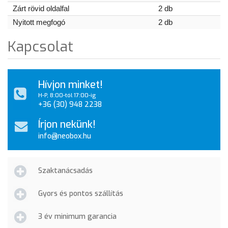
Zárt rövid oldalfal
2 db
Nyitott megfogó
2 db
Kapcsolat
Hívjon minket!
H-P, 8:00-tól 17:00-ig
+36 (30) 948 2238
Írjon nekünk!
info@neobox.hu
Szaktanácsadás
Gyors és pontos szállítás
3 év minimum garancia