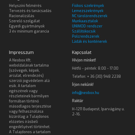
Helyszíni felmérés
Fiókos szekrények
Tervezés és tanácsadás
Lemezszekrények
Racionalizálás
NC tárolórendszerek
Szerelő szolgálat
Munkaasztalok
Egyedi gyártmányok
UNIMOD rendszer
3 év minimum garancia
Szállítókocsik
Polcrendszerek
Ládák és konténerek
Impresszum
Kapcsolat
A Neobox Kft.
Hívjon minket!
weboldalának tartalma
Hétfő - péntek: 8.00 - 17.00
(szövegek, képek,
arculat, elrendezés)
Telefon: + 36 (30) 948 2238
szerzői jogvédelem alá
Írjon nekünk!
esik. A tartalom
egészének vagy
info@neobox.hu
részleteinek bármilyen
Raktár
formában történő
másodlagos terjesztése
H-1211 Budapest, Iparvágány u.
vagy felhasználása
2-16.
kizárólag a Tulajdonos
előzetes írásbeli
engedélyével történhet.
A Tulajdonos a tartalom