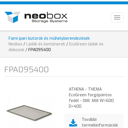
Ugrás
HU
a
tartalomra
EN
Togg
navig
DE
Fami ipari bútorok és műhelyberendezések
Jelenlegi
Neobox
/
Ládák és konténerek
/
EcoGreen ládák és
hely
dobozok
/
FPA095400
FPA095400
ATHENA - THEMA
EcoGreen forgópántos
fedél - DIM. MM W=600
D=400
További
termékinformációk