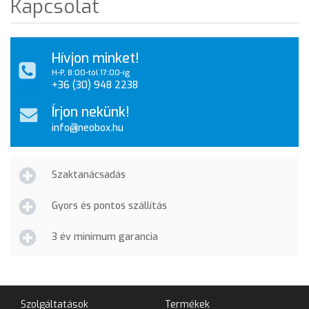
Kapcsolat
Hívjon minket!
H-P, 8:00-tól 17:00-ig
+36 (30) 948 2238
Írjon nekünk!
info@neobox.hu
Szaktanácsadás
Gyors és pontos szállítás
3 év minimum garancia
Szolgáltatások
Termékek