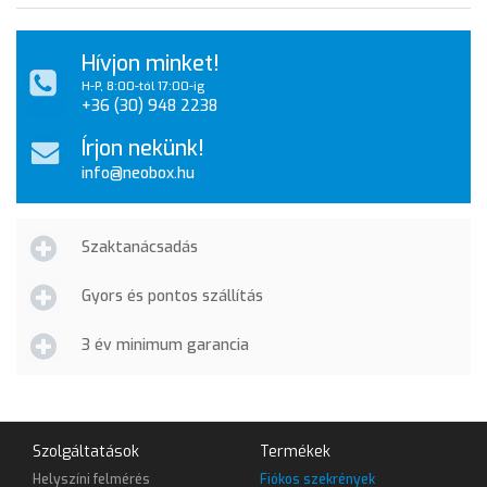
Hívjon minket!
H-P, 8:00-tól 17:00-ig
+36 (30) 948 2238
Írjon nekünk!
info@neobox.hu
Szaktanácsadás
Gyors és pontos szállítás
3 év minimum garancia
Szolgáltatások
Termékek
Helyszíni felmérés
Fiókos szekrények