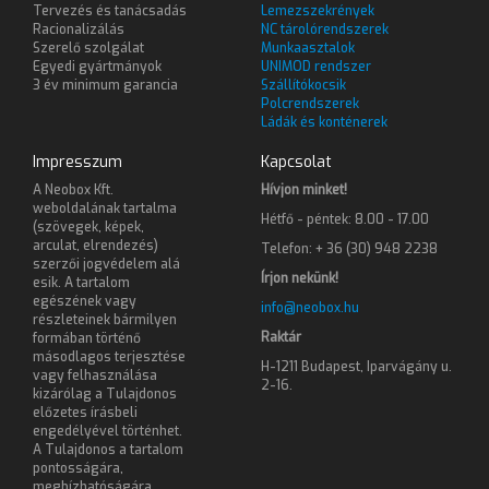
Tervezés és tanácsadás
Lemezszekrények
Racionalizálás
NC tárolórendszerek
Szerelő szolgálat
Munkaasztalok
Egyedi gyártmányok
UNIMOD rendszer
3 év minimum garancia
Szállítókocsik
Polcrendszerek
Ládák és konténerek
Impresszum
Kapcsolat
A Neobox Kft.
Hívjon minket!
weboldalának tartalma
Hétfő - péntek: 8.00 - 17.00
(szövegek, képek,
arculat, elrendezés)
Telefon: + 36 (30) 948 2238
szerzői jogvédelem alá
Írjon nekünk!
esik. A tartalom
egészének vagy
info@neobox.hu
részleteinek bármilyen
Raktár
formában történő
másodlagos terjesztése
H-1211 Budapest, Iparvágány u.
vagy felhasználása
2-16.
kizárólag a Tulajdonos
előzetes írásbeli
engedélyével történhet.
A Tulajdonos a tartalom
pontosságára,
megbízhatóságára,