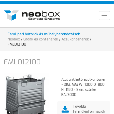
Ugrás
HU
a
tartalomra
EN
Togg
navig
DE
Fami ipari bútorok és műhelyberendezések
Jelenlegi
Neobox
/
Ládák és konténerek
/
Acél konténerek
/
hely
FML012100
FML012100
Alul üríthető acélkonténer
- DIM. MM W=1000 D=800
H=1150 - Szín: szürke
RAL7000
További
termékinformációk