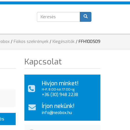
Keresés
T
űrlap
elenlegi
eobox
/
Fiókos szekrények
/
Kiegészítők
/
FFH100509
ely
Kapcsolat
Hívjon minket!
H-P, 8:00-tól 17:00-ig
+36 (30) 948 2238
Írjon nekünk!
info@neobox.hu
és