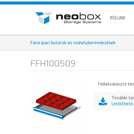
Ugrás
HU
a
EN
tartalomra
RÓLUNK
DE
Fami ipari bútorok és műhelyberendezések
FFH100509
Fiókelválasztó k
További te
Letölthető