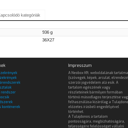
apcsolódó kategóriák
936 g
36X27
kek
Impresszum
szekrények
A Neobox Kft. weboldalának tartalma
zekrények
(szövegek, képek, arculat, elrendezé
lórendszerek
szerzői jogvédelem alá esik. A
sztalok
tartalom egészének vagy
 rendszer
részleteinek bármilyen formában
kocsik
történő másodlagos terjesztése va
dszerek
felhasználása kizárólag a Tulajdon
s konténerek
előzetes írásbeli engedélyével
történhet.
A Tulajdonos a tartalom
pontosságára, megbízhatóságára,
teljességére felelősséget vállalni