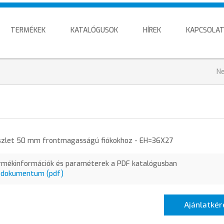
TERMÉKEK
KATALÓGUSOK
HÍREK
KAPCSOLA
J
N
h
észlet 50 mm frontmagasságú fiókokhoz - EH=36X27
rmékinformációk és paraméterek a PDF katalógusban
 dokumentum (pdf)
Ajánlatkér