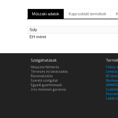
Műszaki adatok
Kapcsolódó termékek
K
Súly
EH méret
Szolgáltatások
Termé
Helyszíni felmérés
Fiókos 
Tervezés és tanácsadás
Lemezs
Racionalizálás
NC táro
Szerelő szolgálat
Munkaa
Egyedi gyártmányok
UNIMOD
3 év minimum garancia
Szállító
Polcren
Ládák é