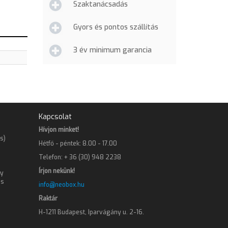
Szaktanácsadás
Gyors és pontos szállítás
3 év minimum garancia
Kapcsolat
Hívjon minket!
s)
Hétfő - péntek: 8.00 - 17.00
Telefon: + 36 (30) 948 2238
Írjon nekünk!
gy
os
info@neobox.hu
Raktár
H-1211 Budapest, Iparvágány u. 2-16.