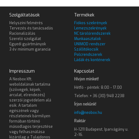
Szolgáltatások
Termékek
Helyszíni felmérés
Fiókos szekrények
Tervezés és tanácsadás
Lemezszekrények
Racionalizálás
NC tárolórendszerek
Szerelő szolgálat
Munkaasztalok
Egyedi gyártmányok
UNIMOD rendszer
3 év minimum garancia
Szállítókocsik
Polcrendszerek
Ládák és konténerek
Impresszum
Kapcsolat
A Neobox Kft.
Hívjon minket!
weboldalának tartalma
Hétfő - péntek: 8.00 - 17.00
(szövegek, képek,
arculat, elrendezés)
Telefon: + 36 (30) 948 2238
szerzői jogvédelem alá
Írjon nekünk!
esik. A tartalom
egészének vagy
info@neobox.hu
részleteinek bármilyen
Raktár
formában történő
másodlagos terjesztése
H-1211 Budapest, Iparvágány u.
vagy felhasználása
2-16.
kizárólag a Tulajdonos