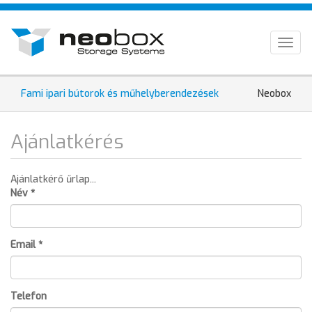
Ugrás
HU
a
tartalomra
EN
Togg
navig
DE
Jelenleg
Fami ipari bútorok és műhelyberendezések
Neobox
hely
Ajánlatkérés
Ajánlatkérő űrlap...
Név
*
Email
*
Telefon