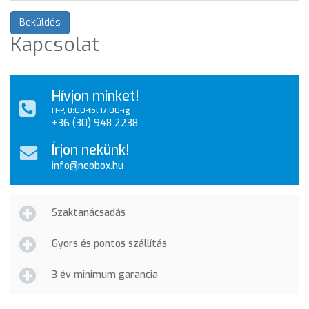
Beküldés
Kapcsolat
Hívjon minket!
H-P, 8:00-tól 17:00-ig
+36 (30) 948 2238
Írjon nekünk!
info@neobox.hu
Szaktanácsadás
Gyors és pontos szállítás
3 év minimum garancia