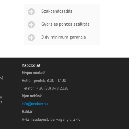
Szaktanácsadás
Gyors és pontos szállítás
3 év minimum garancia
Kapcsolat
Hívjon minket!
s)
Hétfő - péntek: 8.00 - 17.00
Telefon: + 36 (30) 948 2238
Írjon nekünk!
gy
os
info@neobox.hu
Raktár
H-1211 Budapest, Iparvágány u. 2-16.