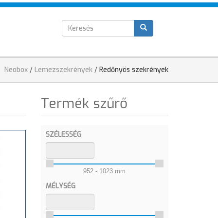
Keresés
T
űrlap
Jelenlegi
Neobox
/
Lemezszekrények
/
Redőnyös szekrények
hely
Termék szűrő
SZÉLESSÉG
952 - 1023 mm
MÉLYSÉG