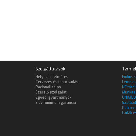
Szolgáltatások
Termé
Helyszíni felmérés
Fiókos 
Tervezés és tanácsadás
Lemezs
Racionalizálás
NC táro
Szerelő szolgálat
Munkaa
Egyedi gyártmányok
UNIMOD
3 év minimum garancia
Szállító
Polcren
Ládák é