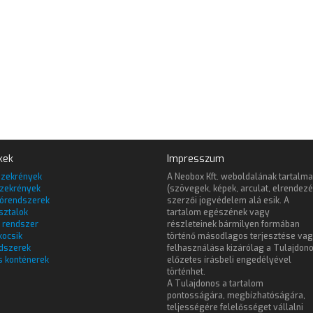
kek
Impresszum
szekrények
A Neobox Kft. weboldalának tartalma
zekrények
(szövegek, képek, arculat, elrendezé
lórendszerek
szerzői jogvédelem alá esik. A
sztalok
tartalom egészének vagy
 rendszer
részleteinek bármilyen formában
kocsik
történő másodlagos terjesztése va
dszerek
felhasználása kizárólag a Tulajdon
s konténerek
előzetes írásbeli engedélyével
történhet.
A Tulajdonos a tartalom
pontosságára, megbízhatóságára,
teljességére felelősséget vállalni