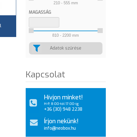
210 - 555 mm
MAGASSÁG
l
810 - 2200 mm
Adatok szűrése
Kapcsolat
Hívjon minket!
H-P, 8:00-tól 17:00-ig
+36 (30) 948 2238
Írjon nekünk!
info@neobox.hu