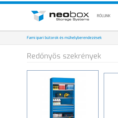
Ugrás
HU
a
EN
tartalomra
RÓLUNK
DE
Fami ipari bútorok és műhelyberendezések
Redőnyös szekrények