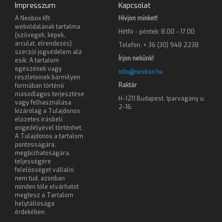
Impresszum
Kapcsolat
A Neobox Kft.
Hívjon minket!
weboldalának tartalma
Hétfő - péntek: 8.00 - 17.00
(szövegek, képek,
arculat, elrendezés)
Telefon: + 36 (30) 948 2238
szerzői jogvédelem alá
Írjon nekünk!
esik. A tartalom
egészének vagy
info@neobox.hu
részleteinek bármilyen
Raktár
formában történő
másodlagos terjesztése
H-1211 Budapest, Iparvágány u.
vagy felhasználása
2-16.
kizárólag a Tulajdonos
előzetes írásbeli
engedélyével történhet.
A Tulajdonos a tartalom
pontosságára,
megbízhatóságára,
teljességére
felelősséget vállalni
nem tud, azonban
minden tőle elvárhatót
megtesz a Tartalom
helytállósága
érdekében.