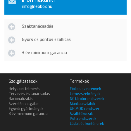
info@neobox.hu
Szaktanácsadás
Gyors és pontos szállítás
3 év minimum garancia
Szolgáltatások
Termékek
Helyszíni felmérés
Fiókos szekrények
Tervezés és tanácsadás
Lemezszekrények
Racionalizálás
NC tárolórendszerek
Szerelő szolgálat
Munkaasztalok
Egyedi gyártmányok
UNIMOD rendszer
3 év minimum garancia
Szállítókocsik
Polcrendszerek
Ládák és konténerek