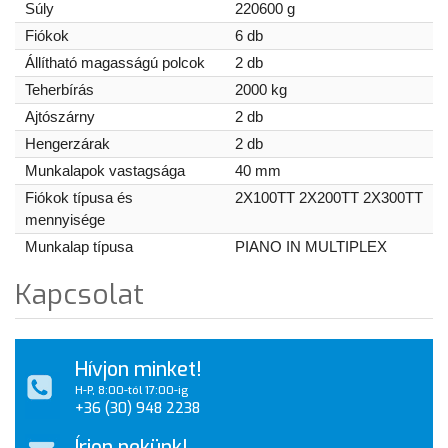
Súly
220600 g
Fiókok
6 db
Állítható magasságú polcok
2 db
Teherbírás
2000 kg
Ajtószárny
2 db
Hengerzárak
2 db
Munkalapok vastagsága
40 mm
Fiókok típusa és
2X100TT 2X200TT 2X300TT
mennyisége
Munkalap típusa
PIANO IN MULTIPLEX
Kapcsolat
Hívjon minket!
H-P, 8:00-tól 17:00-ig
+36 (30) 948 2238
Írjon nekünk!