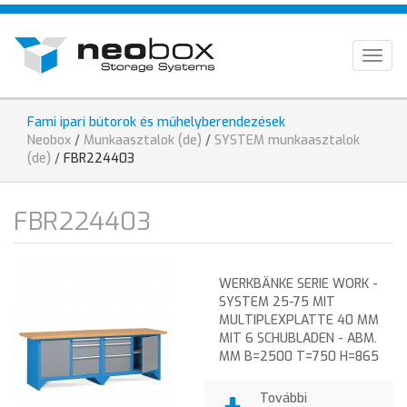
Direkt
HU
zum
Inhalt
EN
Togg
navig
DE
Fami ipari bútorok és műhelyberendezések
Sie
Neobox
/
Munkaasztalok (de)
/
SYSTEM munkaasztalok
sind
(de)
/
FBR224403
hier
FBR224403
WERKBÄNKE SERIE WORK -
SYSTEM 25-75 MIT
MULTIPLEXPLATTE 40 MM
MIT 6 SCHUBLADEN - ABM.
MM B=2500 T=750 H=865
További