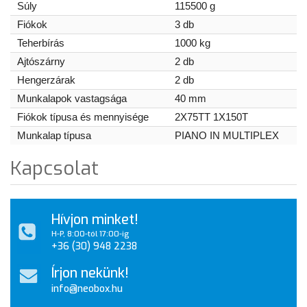
Súly
115500 g
Fiókok
3 db
Teherbírás
1000 kg
Ajtószárny
2 db
Hengerzárak
2 db
Munkalapok vastagsága
40 mm
Fiókok típusa és mennyisége
2X75TT 1X150T
Munkalap típusa
PIANO IN MULTIPLEX
Kapcsolat
Hívjon minket!
H-P, 8:00-tól 17:00-ig
+36 (30) 948 2238
Írjon nekünk!
info@neobox.hu