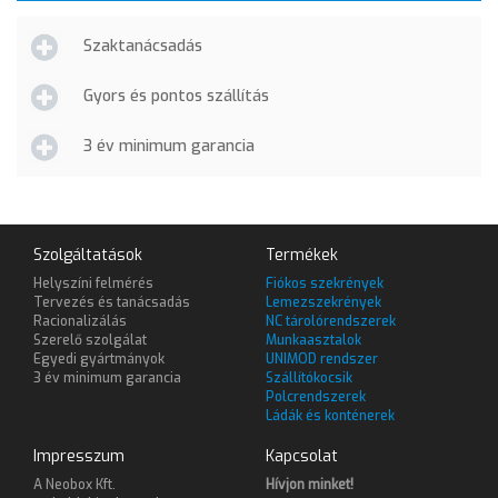
Szaktanácsadás
Gyors és pontos szállítás
3 év minimum garancia
Szolgáltatások
Termékek
Helyszíni felmérés
Fiókos szekrények
Tervezés és tanácsadás
Lemezszekrények
Racionalizálás
NC tárolórendszerek
Szerelő szolgálat
Munkaasztalok
Egyedi gyártmányok
UNIMOD rendszer
3 év minimum garancia
Szállítókocsik
Polcrendszerek
Ládák és konténerek
Impresszum
Kapcsolat
A Neobox Kft.
Hívjon minket!