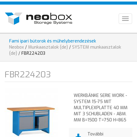
Direkt
HU
zum
Inhalt
EN
Togg
navig
DE
Fami ipari bútorok és műhelyberendezések
Sie
Neobox
/
Munkaasztalok (de)
/
SYSTEM munkaasztalok
sind
(de)
/
FBR224203
hier
FBR224203
WERKBÄNKE SERIE WORK -
SYSTEM 15-75 MIT
MULTIPLEXPLATTE 40 MM
MIT 3 SCHUBLADEN - ABM.
MM B=1500 T=750 H=865
További