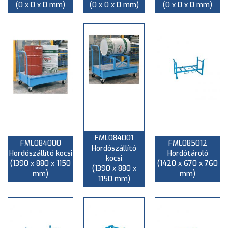
(0 x 0 x 0 mm)
(0 x 0 x 0 mm)
(0 x 0 x 0 mm)
FML084001
FML084000
FML085012
Hordószállító
Hordószállító kocsi
Hordótároló
kocsi
(1390 x 880 x 1150
(1420 x 670 x 760
(1390 x 880 x
mm)
mm)
1150 mm)