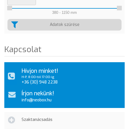
380 - 1150 mm
Adatok szűrése
Kapcsolat
Hívjon minket!
H-P, 8:00-tól 17:00-ig
+36 (30) 948 2238
Írjon nekünk!
info@neobox.hu
Szaktanácsadás