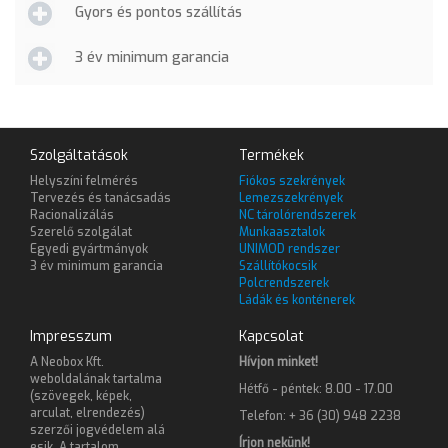
Gyors és pontos szállítás
3 év minimum garancia
Szolgáltatások
Termékek
Helyszíni felmérés
Fiókos szekrények
Tervezés és tanácsadás
Lemezszekrények
Racionalizálás
NC tárolórendszerek
Szerelő szolgálat
Munkaasztalok
Egyedi gyártmányok
UNIMOD rendszer
3 év minimum garancia
Szállítókocsik
Polcrendszerek
Ládák és konténerek
Impresszum
Kapcsolat
A Neobox Kft.
Hívjon minket!
weboldalának tartalma
Hétfő - péntek: 8.00 - 17.00
(szövegek, képek,
arculat, elrendezés)
Telefon: + 36 (30) 948 2238
szerzői jogvédelem alá
Írjon nekünk!
esik. A tartalom