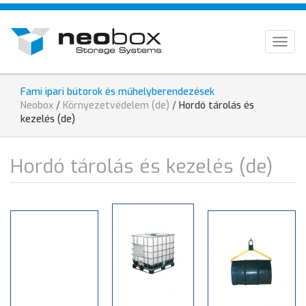
Direkt
HU
zum
Inhalt
EN
Togg
navig
DE
Fami ipari bútorok és műhelyberendezések
Sie
Neobox
/
Környezetvédelem (de)
/
Hordó tárolás és
sind
kezelés (de)
hier
Hordó tárolás és kezelés (de)