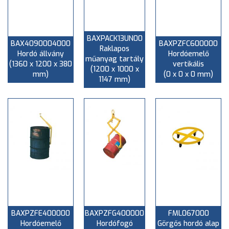
BAXPACK13UN00
BAX4090004000
BAXPZFC600000
Raklapos
Hordó állvány
Hordóemelő
műanyag tartály
(1360 x 1200 x 380
vertikális
(1200 x 1000 x
mm)
(0 x 0 x 0 mm)
1147 mm)
BAXPZFE400000
BAXPZFG400000
FML067000
Hordóemelő
Hordófogó
Görgős hordó alap