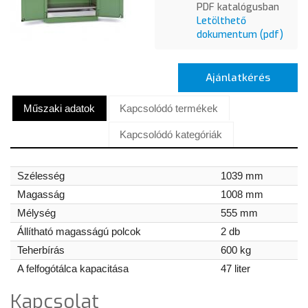
PDF katalógusban
Letölthető
dokumentum (pdf)
Ajánlatkérés
Műszaki adatok
Kapcsolódó termékek
Kapcsolódó kategóriák
Szélesség
1039 mm
Magasság
1008 mm
Mélység
555 mm
Állítható magasságú polcok
2 db
Teherbírás
600 kg
A felfogótálca kapacitása
47 liter
Kapcsolat