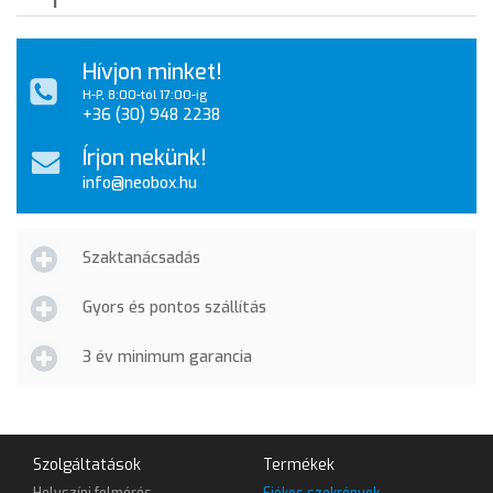
Hívjon minket!
H-P, 8:00-tól 17:00-ig
+36 (30) 948 2238
Írjon nekünk!
info@neobox.hu
Szaktanácsadás
Gyors és pontos szállítás
3 év minimum garancia
Szolgáltatások
Termékek
Helyszíni felmérés
Fiókos szekrények