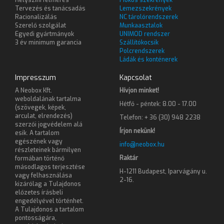
Tervezés és tanácsadás
Lemezszekrények
Racionalizálás
NC tárolórendszerek
Szerelő szolgálat
Munkaasztalok
Egyedi gyártmányok
UNIMOD rendszer
3 év minimum garancia
Szállítókocsik
Polcrendszerek
Ládák és konténerek
Impresszum
Kapcsolat
A Neobox Kft.
Hívjon minket!
weboldalának tartalma
Hétfő - péntek: 8.00 - 17.00
(szövegek, képek,
arculat, elrendezés)
Telefon: + 36 (30) 948 2238
szerzői jogvédelem alá
Írjon nekünk!
esik. A tartalom
egészének vagy
info@neobox.hu
részleteinek bármilyen
Raktár
formában történő
másodlagos terjesztése
H-1211 Budapest, Iparvágány u.
vagy felhasználása
2-16.
kizárólag a Tulajdonos
előzetes írásbeli
engedélyével történhet.
A Tulajdonos a tartalom
pontosságára,