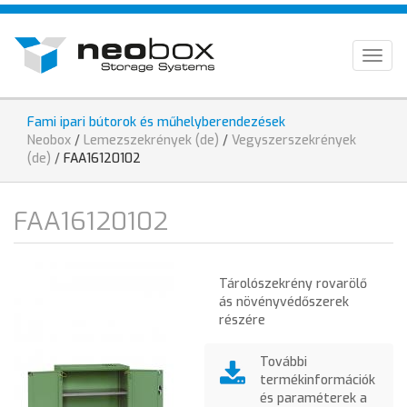
Direkt
HU
zum
Inhalt
EN
Togg
navig
DE
Fami ipari bútorok és műhelyberendezések
Sie
Neobox
/
Lemezszekrények (de)
/
Vegyszerszekrények
sind
(de)
/
FAA16120102
hier
FAA16120102
Tárolószekrény rovarölő
ás növényvédőszerek
részére
További
termékinformációk
és paraméterek a